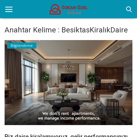
Anahtar Kelime : BesiktasKiralıkDaire
Anasayfa
Bilgilendirme
Popüler Yerler
Gayrettepe Projeler
Genel
Galeri
İletişim
Türkçe
Biz daire kiralamıyoruz, gelir performansınızı