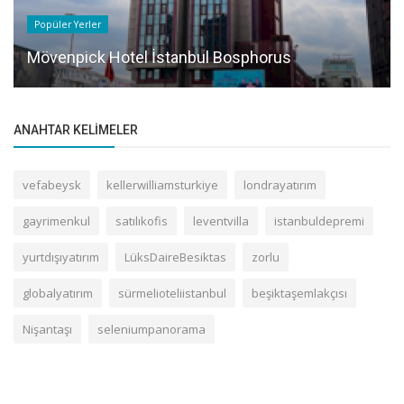
Popüler Yerler
Mövenpick Hotel İstanbul Bosphorus
ANAHTAR KELIMELER
vefabeysk
kellerwilliamsturkiye
londrayatırım
gayrimenkul
satılıkofis
leventvilla
istanbuldepremi
yurtdışıyatırım
LüksDaireBesiktas
zorlu
globalyatırım
sürmelioteliistanbul
beşiktaşemlakçısı
Nişantaşı
seleniumpanorama