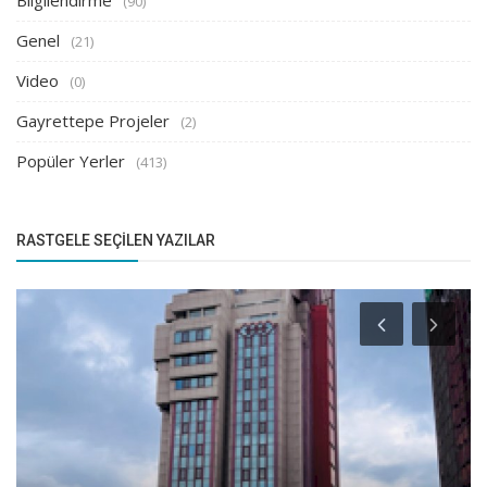
Bilgilendirme
(90)
Genel
(21)
Video
(0)
Gayrettepe Projeler
(2)
Popüler Yerler
(413)
RASTGELE SEÇILEN YAZILAR