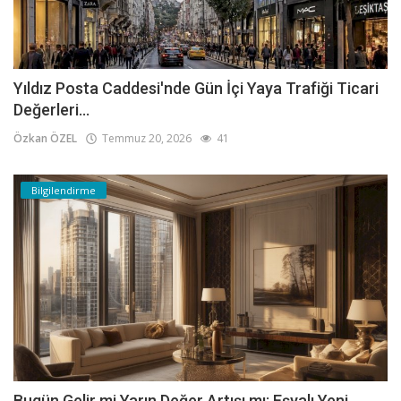
Yıldız Posta Caddesi'nde Gün İçi Yaya Trafiği Ticari
Değerleri...
Özkan ÖZEL
Temmuz 20, 2026
41
Bilgilendirme
Bugün Gelir mi Yarın Değer Artışı mı: Eşyalı Yeni