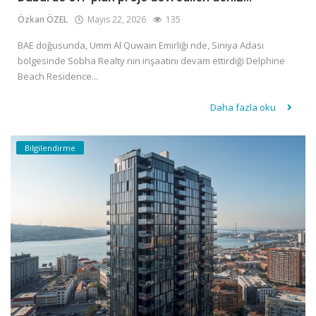
Özkan ÖZEL
Mayıs 22, 2026
135
BAE doğusunda, Umm Al Quwain Emirliği nde, Siniya Adası
bölgesinde Sobha Realty nin inşaatını devam ettirdiği Delphine
Beach Residence...
Daha fazla oku
Bilgilendirme