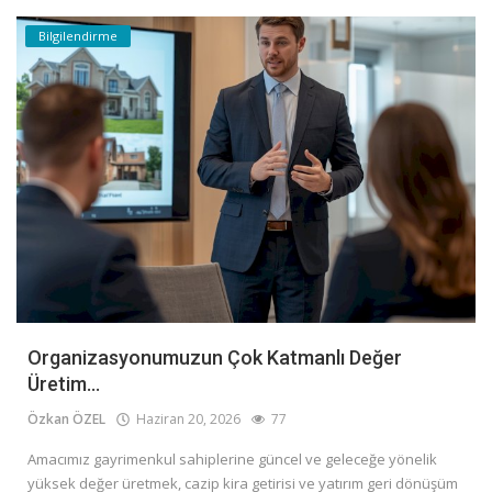
Bilgilendirme
Organizasyonumuzun Çok Katmanlı Değer
Üretim...
Özkan ÖZEL
Haziran 20, 2026
77
Amacımız gayrimenkul sahiplerine güncel ve geleceğe yönelik
yüksek değer üretmek, cazip kira getirisi ve yatırım geri dönüşüm