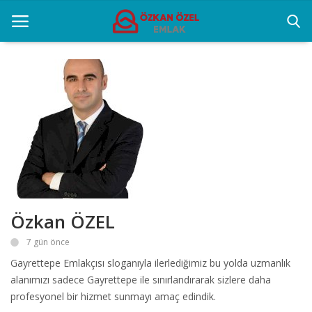
Anasayfa
Genel
Popüler Yerler
Gayrettepe Projeler
Özkan ÖZEL
Galeri
7 gün önce
İletişim
Gayrettepe Emlakçısı sloganıyla ilerlediğimiz bu yolda uzmanlık
alanımızı sadece Gayrettepe ile sınırlandırarak sizlere daha
profesyonel bir hizmet sunmayı amaç edindik.
Türkçe