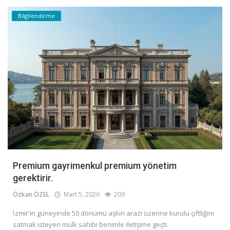
Bilgilendirme
Premium gayrimenkul premium yönetim
gerektirir.
Özkan ÖZEL
Mart 5, 2026
209
İzmir'in güneyinde 50 dönümü aşkın arazi üzerine kurulu çiftliğini
satmak isteyen mülk sahibi benimle iletişime geçti.