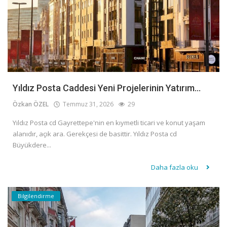
Yıldız Posta Caddesi Yeni Projelerinin Yatırım...
Özkan ÖZEL
Temmuz 31, 2026
29
Yıldız Posta cd Gayrettepe'nin en kıymetli ticari ve konut yaşam
alanıdır, açık ara. Gerekçesi de basittir. Yıldız Posta cd
Büyükdere...
Daha fazla oku
Bilgilendirme