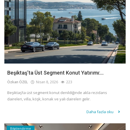
Beşiktaş’ta Üst Segment Konut Yatırımı:...
Özkan ÖZEL
Nisan 8, 2026
223
Beşiktaş’ta üst segment konut denildiğinde akla rezidans
daireleri, villa, köşk, konak ve yalı daireleri gelir.
Daha fazla oku
Bilgilendirme