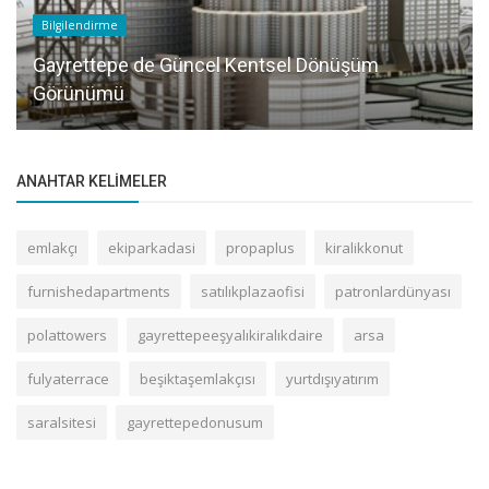
Bilgilendirme
Gayrettepe de Güncel Kentsel Dönüşüm
Görünümü
ANAHTAR KELIMELER
emlakçı
ekiparkadasi
propaplus
kiralikkonut
furnishedapartments
satılıkplazaofisi
patronlardünyası
polattowers
gayrettepeeşyalıkiralıkdaire
arsa
fulyaterrace
beşiktaşemlakçısı
yurtdışıyatırım
saralsitesi
gayrettepedonusum