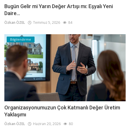
Bugün Gelir mi Yarın Değer Artışı mı: Eşyalı Yeni
Daire...
Özkan ÖZEL
Temmuz 5, 2026
84
Bilgilendirme
Organizasyonumuzun Çok Katmanlı Değer Üretim
Yaklaşımı
Özkan ÖZEL
Haziran 20, 2026
80