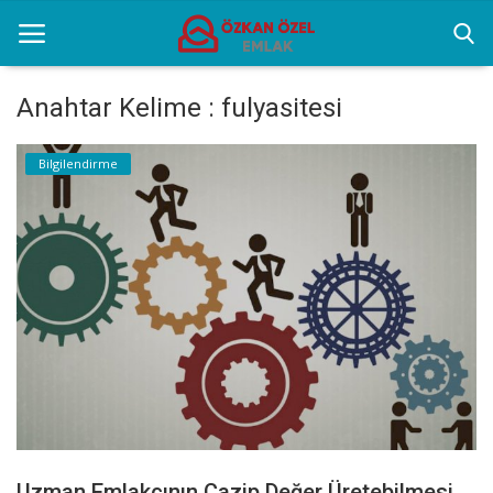
Anahtar Kelime : fulyasitesi
Anasayfa
Bilgilendirme
Popüler Yerler
Gayrettepe Projeler
Genel
Galeri
İletişim
Türkçe
Uzman Emlakçının Cazip Değer Üretebilmesi