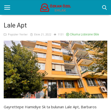
Lale Apt
Okuma Listesine Ekle
Anasayfa
Popüler Yerler
Ekim 21, 2022
1131
Popüler Yerler
Gayrettepe Projeler
Genel
Galeri
İletişim
Türkçe
Gayrettepe Hamidiye Sk ta bulunan Lale Apt, Barbaros