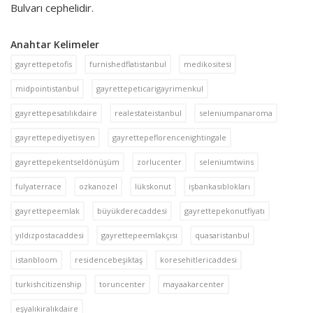
Bulvarı cephelidir.
Anahtar Kelimeler
gayrettepetofis
furnishedflatistanbul
medikositesi
midpointistanbul
gayrettepeticarigayrimenkul
gayrettepesatılıkdaire
realestateistanbul
seleniumpanaroma
gayrettepediyetisyen
gayrettepeflorencenightingale
gayrettepekentseldönüşüm
zorlucenter
seleniumtwins
fulyaterrace
ozkanozel
lükskonut
işbankasıblokları
gayrettepeemlak
büyükderecaddesi
gayrettepekonutfiyatı
yıldızpostacaddesi
gayrettepeemlakçısı
quasaristanbul
istanbloom
residencebeşiktaş
koresehitlericaddesi
turkishcitizenship
toruncenter
mayaakarcenter
eşyalıkiralıkdaire