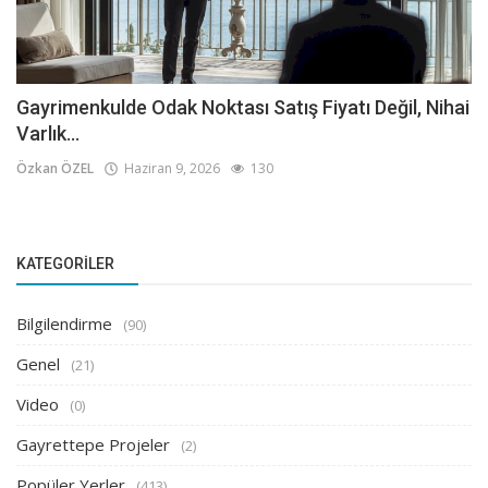
Gayrimenkulde Odak Noktası Satış Fiyatı Değil, Nihai
Varlık...
Özkan ÖZEL
Haziran 9, 2026
130
KATEGORILER
Bilgilendirme
(90)
Genel
(21)
Video
(0)
Gayrettepe Projeler
(2)
Popüler Yerler
(413)