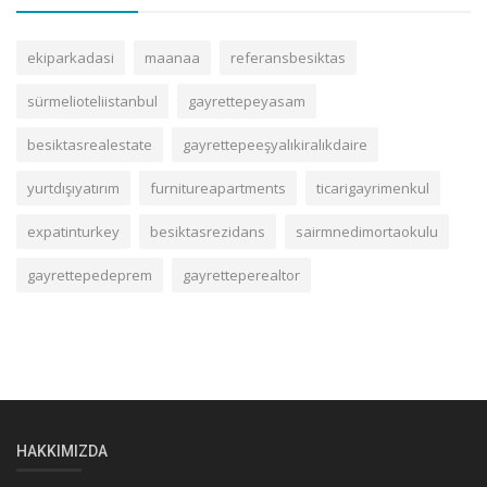
ekiparkadasi
maanaa
referansbesiktas
sürmelioteliistanbul
gayrettepeyasam
besiktasrealestate
gayrettepeeşyalıkiralıkdaire
yurtdışıyatırım
furnitureapartments
ticarigayrimenkul
expatinturkey
besiktasrezidans
sairmnedimortaokulu
gayrettepedeprem
gayretteperealtor
HAKKIMIZDA