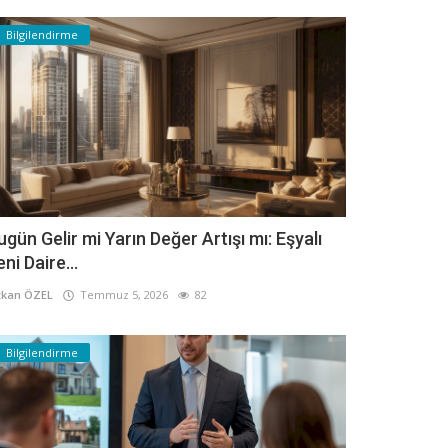
Bilgilendirme
ugün Gelir mi Yarın Değer Artışı mı: Eşyalı
eni Daire...
kan ÖZEL
Temmuz 5, 2026
82
Bilgilendirme