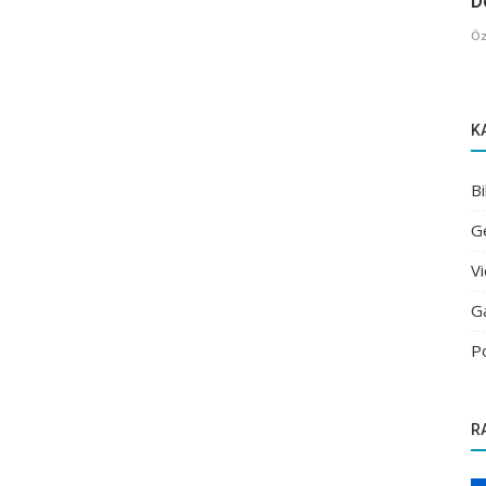
De
Öz
K
Bi
G
V
G
P
R