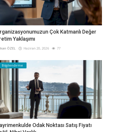
rganizasyonumuzun Çok Katmanlı Değer
retim Yaklaşımı
kan ÖZEL
Haziran 20, 2026
77
Bilgilendirme
ayrimenkulde Odak Noktası Satış Fiyatı