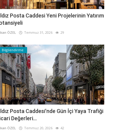
ıldız Posta Caddesi Yeni Projelerinin Yatırım
otansiyeli
kan ÖZEL
Temmuz 31, 2026
29
Bilgilendirme
ıldız Posta Caddesi'nde Gün İçi Yaya Trafiği
icari Değerleri...
kan ÖZEL
Temmuz 20, 2026
42