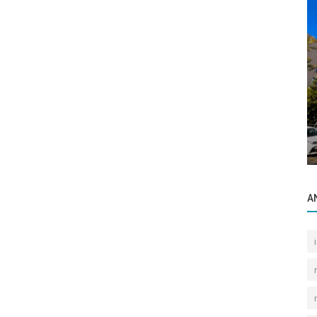
Popüler Yerler
nin
Dutluk Parkı
A