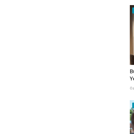
B
Y
Öz