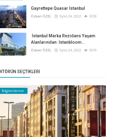
Gayrettepe Quasar İstanbul
Özkan ÖZEL
Eylül 24, 2022
3250
İstanbul Marka Rezidans Yaşam
Alanlarından: İstanbloom...
Özkan ÖZEL
Eylül 24, 2022
3070
DITÖRÜN SEÇTIKLERI
Bilgilendirme