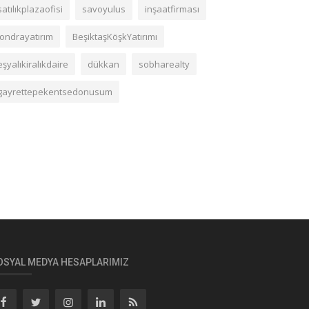
satılıkplazaofisi
savoyulus
inşaatfirması
londrayatırım
BeşiktaşKöşkYatırımı
eşyalıkiralıkdaire
dükkan
sobharealty
gayrettepekentsedonusum
OSYAL MEDYA HESAPLARIMIZ