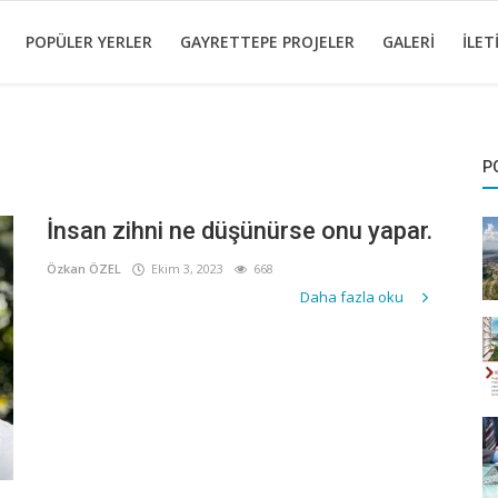
POPÜLER YERLER
GAYRETTEPE PROJELER
GALERI
İLET
P
İnsan zihni ne düşünürse onu yapar.
Özkan ÖZEL
Ekim 3, 2023
668
Daha fazla oku