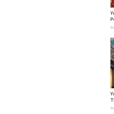
Y
P
Öz
Y
T
Öz