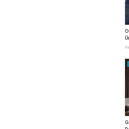
O
Ü
Öz
G