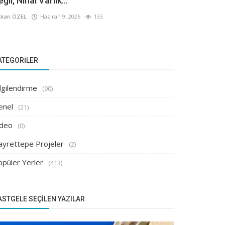
ğil, Nihai Varlık...
kan ÖZEL
Haziran 9, 2026
133
ATEGORILER
lgilendirme
(90)
enel
(21)
ideo
(0)
ayrettepe Projeler
(2)
opüler Yerler
(413)
ASTGELE SEÇILEN YAZILAR