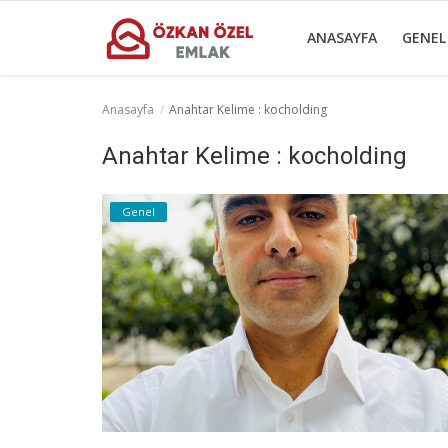
ANASAYFA
GENEL
Anasayfa
Anahtar Kelime : kocholding
Anasayfa
Anahtar Kelime : kocholding
Genel
Genel
Popüler Yerler
Gayrettepe Projeler
Galeri
İletişim
Türkçe