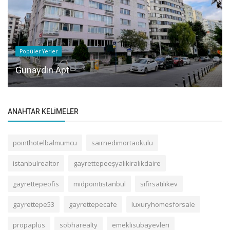
Popüler Yerler
Günaydın Apt
ANAHTAR KELIMELER
pointhotelbalmumcu
sairnedimortaokulu
istanbulrealtor
gayrettepeeşyalıkiralıkdaire
gayrettepeofis
midpointistanbul
sifirsatılıkev
gayrettepe53
gayrettepecafe
luxuryhomesforsale
propaplus
sobharealty
emeklisubayevleri