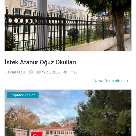
İstek Atanur Oğuz Okulları
Özkan ÖZEL
Kasım 21, 2022
1193
Daha fazla oku
Popüler Yerler