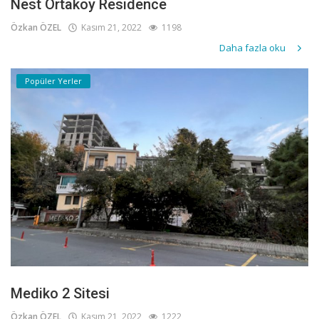
Nest Ortaköy Residence
Özkan ÖZEL
Kasım 21, 2022
1198
Daha fazla oku
Popüler Yerler
Mediko 2 Sitesi
Özkan ÖZEL
Kasım 21, 2022
1222