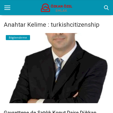
Anahtar Kelime : turkishcitizenship
Anasayfa
Bilgilendirme
Popüler Yerler
Gayrettepe Projeler
Genel
Galeri
İletişim
Türkçe
Gayrettepe de Satılık Konut Daire Dükkan