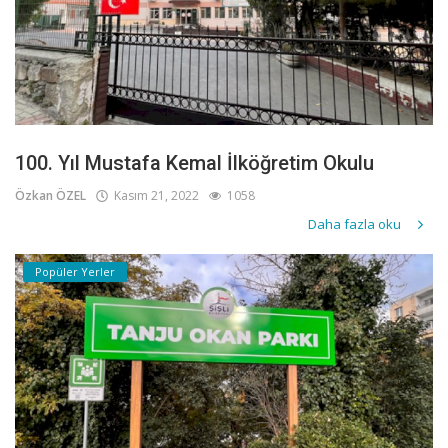
100. Yıl Mustafa Kemal İlköğretim Okulu
Özkan ÖZEL
Kasım 21, 2022
1058
Daha fazla oku
Popüler Yerler