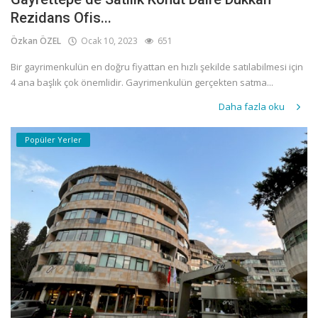
Rezidans Ofis...
Özkan ÖZEL
Ocak 10, 2023
651
Bir gayrimenkulün en doğru fiyattan en hızlı şekilde satılabilmesi için
4 ana başlık çok önemlidir. Gayrimenkulün gerçekten satma...
Daha fazla oku
Popüler Yerler