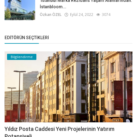
İstanbul Marka Rezidans Yaşam Alanlarından:
İstanbloom...
Özkan ÖZEL
Eylül 24, 2022
3074
EDITÖRÜN SEÇTIKLERI
Bilgilendirme
Yıldız Posta Caddesi Yeni Projelerinin Yatırım
Potansiyeli