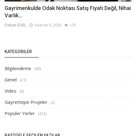
Gayrimenkulde Odak Noktası Satış Fiyatı Değil, Nihai
Varlık...
Özkan ÖZEL
Haziran 9, 2026
135
KATEGORILER
Bilgilendirme
(90)
Genel
(21)
Video
(0)
Gayrettepe Projeler
(2)
Popüler Yerler
(413)
RASTGELE SEÇILEN YAZILAR