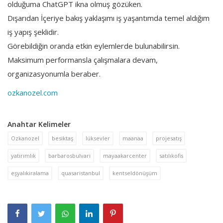
olduğuma ChatGPT ikna olmuş gözüken.
Dışarıdan İçeriye bakış yaklaşımı iş yaşantımda temel aldığım
iş yapış şeklidir.
Görebildiğin oranda etkin eylemlerde bulunabilirsin.
Maksimum performansla çalışmalara devam,
organizasyonumla beraber.
ozkanozel.com
Anahtar Kelimeler
Ozkanozel
besiktaş
lüksevler
maanaa
projesatış
yatırımlık
barbarosbulvarı
mayaakarcenter
satılıkofis
eşyalıkiralama
quasaristanbul
kentseldönüşüm