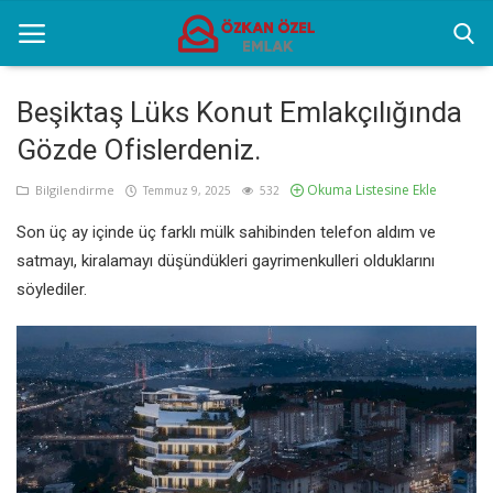
Beşiktaş Lüks Konut Emlakçılığında
Gözde Ofislerdeniz.
Anasayfa
Okuma Listesine Ekle
Bilgilendirme
Temmuz 9, 2025
532
Popüler Yerler
Son üç ay içinde üç farklı mülk sahibinden telefon aldım ve
Gayrettepe Projeler
satmayı, kiralamayı düşündükleri gayrimenkulleri olduklarını
söylediler.
Genel
Galeri
İletişim
Türkçe