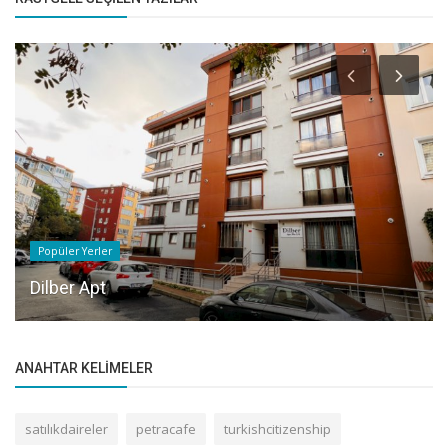
Popüler Yerler
Dilber Apt
ANAHTAR KELIMELER
satılıkdaireler
petracafe
turkishcitizenship