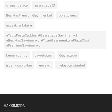
ciraganpalace
gayrettepe53
BeşiktaşPremiumGayrimenkul
polattowers
eşyalıkiralıkdaire
#YıldızPostaCaddesi #GayrettepeGayrimenkul
#BeşiktaşGayrimenkul #TicariGayrimenkul #PlazaOfisi
#PremiumGayrimenkul
kemercountry
gayretsitesi
Gayrettepe
işbankasıblokları
emlakçı
melasotelistanbul
HAKKIMIZDA