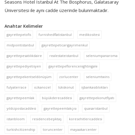
Seasons Hotel Istanbul At The Bosphorus, Galatasaray
Üniversitesi ile aynı cadde üzerinde bulunmaktadır.
Anahtar Kelimeler
gayrettepetofis
furnishedflatistanbul
medikositesi
midpointistanbul
gayrettepeticarigayrimenkul
gayrettepesatılıkdaire
realestateistanbul
seleniumpanaroma
gayrettepediyetisyen
gayrettepeflorencenightingale
gayrettepekentseldönüşüm
zorlucenter
seleniumtwins
fulyaterrace
ozkanozel
lükskonut
işbankasıblokları
gayrettepeemlak
büyükderecaddesi
gayrettepekonutfiyatı
yıldızpostacaddesi
gayrettepeemlakçısı
quasaristanbul
istanbloom
residencebeşiktaş
koresehitlericaddesi
turkishcitizenship
toruncenter
mayaakarcenter