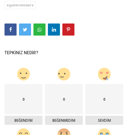
eşyalıkiralıkdaire
TEPKINIZ NEDIR?
0
0
0
BEĞENDIM
BEĞENMEDIM
SEVDIM