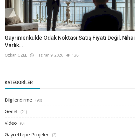
Gayrimenkulde Odak Noktası Satış Fiyatı Değil, Nihai
Varlık...
Özkan ÖZEL
Haziran 9, 2026
136
KATEGORILER
Bilgilendirme
(90)
Genel
(21)
Video
(0)
Gayrettepe Projeler
(2)