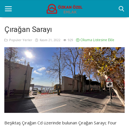
Çırağan Sarayı
Okuma Listesine Ekle
Anasayfa
Popüler Yerler
Kasım 21, 2022
929
Popüler Yerler
Gayrettepe Projeler
Genel
Galeri
İletişim
Beşiktaş Çırağan Cd üzerinde bulunan Çırağan Sarayı; Four
Türkçe