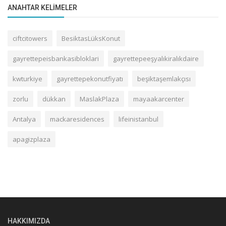
ANAHTAR KELIMELER
ciftcitowers
BesiktasLüksKonut
gayrettepeisbankasibloklari
gayrettepeeşyalıkiralıkdaire
kwturkiye
gayrettepekonutfiyatı
beşiktaşemlakçısı
zorlu
dükkan
MaslakPlaza
mayaakarcenter
Antalya
mackaresidences
lifeinistanbul
apagizplaza
HAKKIMIZDA