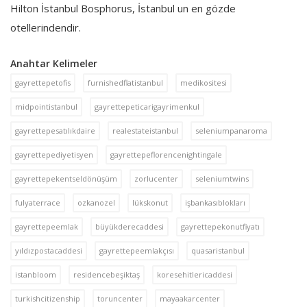
Hilton İstanbul Bosphorus, İstanbul un en gözde
otellerindendir.
Anahtar Kelimeler
gayrettepetofis
furnishedflatistanbul
medikositesi
midpointistanbul
gayrettepeticarigayrimenkul
gayrettepesatılıkdaire
realestateistanbul
seleniumpanaroma
gayrettepediyetisyen
gayrettepeflorencenightingale
gayrettepekentseldönüşüm
zorlucenter
seleniumtwins
fulyaterrace
ozkanozel
lükskonut
işbankasıblokları
gayrettepeemlak
büyükderecaddesi
gayrettepekonutfiyatı
yıldızpostacaddesi
gayrettepeemlakçısı
quasaristanbul
istanbloom
residencebeşiktaş
koresehitlericaddesi
turkishcitizenship
toruncenter
mayaakarcenter