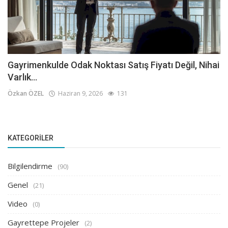
Gayrimenkulde Odak Noktası Satış Fiyatı Değil, Nihai
Varlık...
Özkan ÖZEL
Haziran 9, 2026
131
KATEGORILER
Bilgilendirme
(90)
Genel
(21)
Video
(0)
Gayrettepe Projeler
(2)