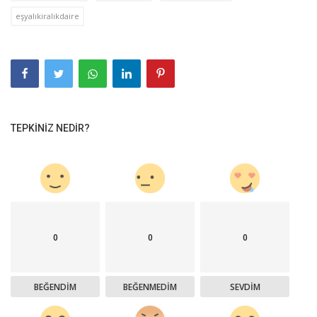
eşyalıkiralıkdaire
TEPKINIZ NEDIR?
0
0
0
BEĞENDIM
BEĞENMEDIM
SEVDIM