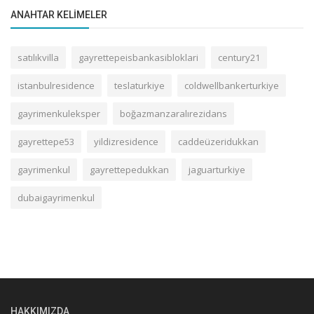
ANAHTAR KELIMELER
satılıkvilla
gayrettepeisbankasibloklari
century21
istanbulresidence
teslaturkiye
coldwellbankerturkiye
gayrimenkuleksper
boğazmanzaralırezidans
gayrettepe53
yildizresidence
caddeüzeridukkan
gayrimenkul
gayrettepedukkan
jaguarturkiye
dubaigayrimenkul
HAKKIMIZDA