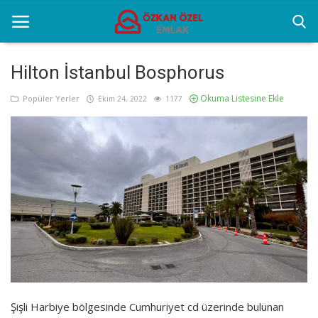
Hilton İstanbul Bosphorus
Okuma Listesine Ekle
Anasayfa
Popüler Yerler
Ekim 24, 2022
1177
Genel
Popüler Yerler
Gayrettepe Projeler
Galeri
İletişim
Türkçe
Şişli Harbiye bölgesinde Cumhuriyet cd üzerinde bulunan