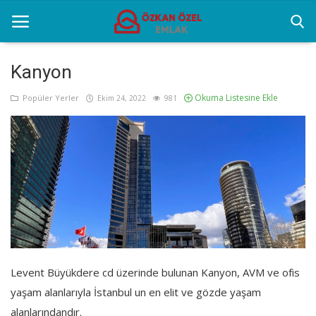
Kanyon
Okuma Listesine Ekle
Anasayfa
Popüler Yerler
Ekim 24, 2022
981
Genel
Popüler Yerler
Gayrettepe Projeler
Galeri
İletişim
Levent Büyükdere cd üzerinde bulunan Kanyon, AVM ve ofis
yaşam alanlarıyla İstanbul un en elit ve gözde yaşam
Türkçe
alanlarındandır.