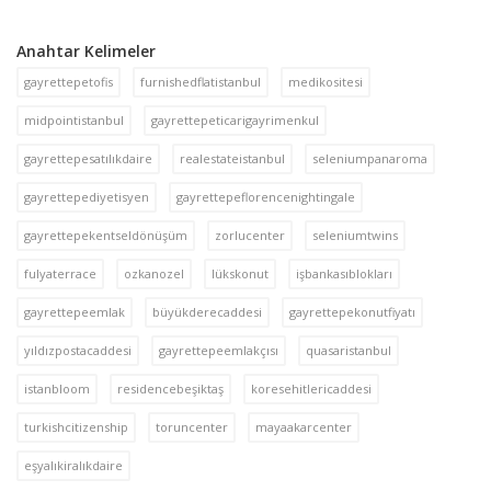
Anahtar Kelimeler
gayrettepetofis
furnishedflatistanbul
medikositesi
midpointistanbul
gayrettepeticarigayrimenkul
gayrettepesatılıkdaire
realestateistanbul
seleniumpanaroma
gayrettepediyetisyen
gayrettepeflorencenightingale
gayrettepekentseldönüşüm
zorlucenter
seleniumtwins
fulyaterrace
ozkanozel
lükskonut
işbankasıblokları
gayrettepeemlak
büyükderecaddesi
gayrettepekonutfiyatı
yıldızpostacaddesi
gayrettepeemlakçısı
quasaristanbul
istanbloom
residencebeşiktaş
koresehitlericaddesi
turkishcitizenship
toruncenter
mayaakarcenter
eşyalıkiralıkdaire