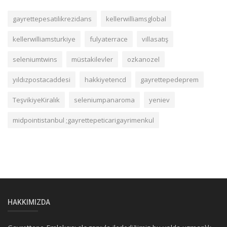
gayrettepesatilikrezidans
kellerwilliamsglobal
kellerwilliamsturkiye
fulyaterrace
villasatış
seleniumtwins
müstakilevler
ozkanozel
yıldızpostacaddesi
hakkiyetencd
gayrettepedeprem
TeşvikiyeKiralık
seleniumpanaroma
yeniev
midpointistanbul ;gayrettepeticarigayrimenkul
HAKKIMIZDA