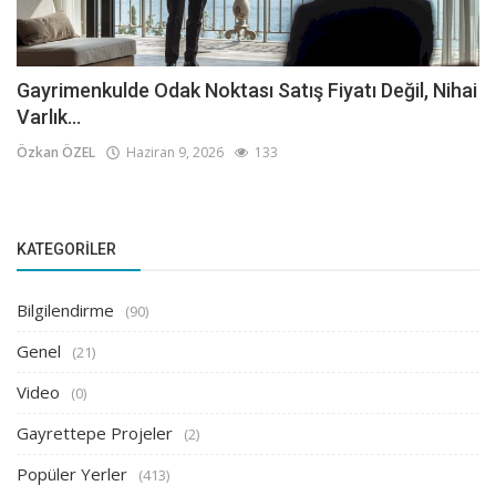
Gayrimenkulde Odak Noktası Satış Fiyatı Değil, Nihai
Varlık...
Özkan ÖZEL
Haziran 9, 2026
133
KATEGORILER
Bilgilendirme
(90)
Genel
(21)
Video
(0)
Gayrettepe Projeler
(2)
Popüler Yerler
(413)