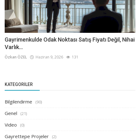
Gayrimenkulde Odak Noktası Satış Fiyatı Değil, Nihai
Varlık...
Özkan ÖZEL
Haziran 9, 2026
131
KATEGORILER
Bilgilendirme
(90)
Genel
(21)
Video
(0)
Gayrettepe Projeler
(2)