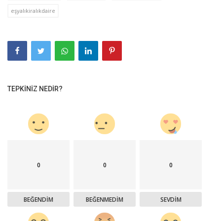
eşyalıkiralıkdaire
TEPKINIZ NEDIR?
0
0
0
BEĞENDIM
BEĞENMEDIM
SEVDIM