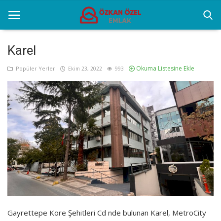
Karel
Okuma Listesine Ekle
Anasayfa
Popüler Yerler
Ekim 23, 2022
993
Popüler Yerler
Gayrettepe Projeler
Genel
Galeri
İletişim
Türkçe
Gayrettepe Kore Şehitleri Cd nde bulunan Karel, MetroCity