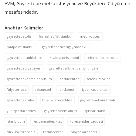
AVM, Gayrettepe metro istasyonu ve Büyükdere Cd yürüme
mesafesindedir.
Anahtar Kelimeler
gayrettepetofis
furnishedflatistanbul
medikositesi
midpointistanbul
gayrettepeticarigayrimenkul
gayrettepesatılıkdaire
realestateistanbul
seleniumpanaroma
gayrettepediyetisyen
gayrettepeflorencenightingale
gayrettepekentseldönüşüm
zorlucenter
seleniumtwins
fulyaterrace
ozkanozel
lükskonut
işbankasıblokları
gayrettepeemlak
büyükderecaddesi
gayrettepekonutfiyatı
yıldızpostacaddesi
gayrettepeemlakçısı
quasaristanbul
istanbloom
residencebeşiktaş
koresehitlericaddesi
turkishcitizenship
toruncenter
mayaakarcenter