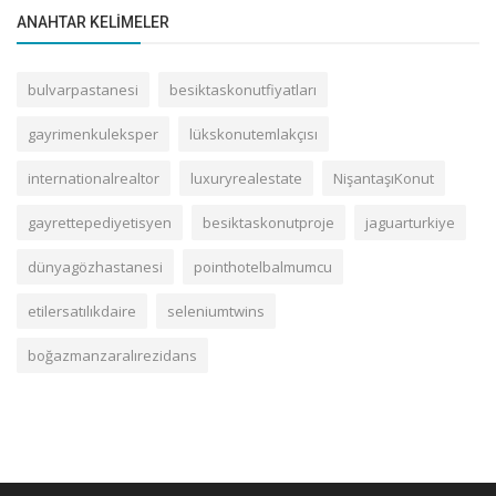
ANAHTAR KELIMELER
bulvarpastanesi
besiktaskonutfiyatları
gayrimenkuleksper
lükskonutemlakçısı
internationalrealtor
luxuryrealestate
NişantaşıKonut
gayrettepediyetisyen
besiktaskonutproje
jaguarturkiye
dünyagözhastanesi
pointhotelbalmumcu
etilersatılıkdaire
seleniumtwins
boğazmanzaralırezidans