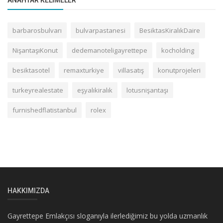
barbarosbulvarı
bulvarpastanesi
BesiktasKiralıkDaire
NişantaşıKonut
dedemanoteligayrettepe
kocholding
besiktasotel
remaxturkiye
villasatış
konutprojeleri
turkeyrealestate
eşyalıkiralık
lotusnişantaşı
furnishedflatistanbul
rolex
HAKKIMIZDA
Gayrettepe Emlakçısı sloganıyla ilerlediğimiz bu yolda uzmanlık