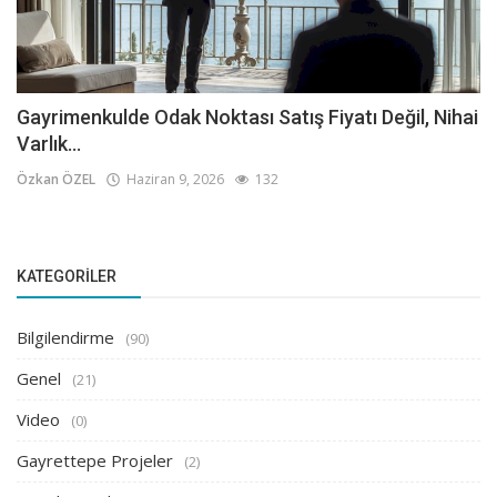
Gayrimenkulde Odak Noktası Satış Fiyatı Değil, Nihai
Varlık...
Özkan ÖZEL
Haziran 9, 2026
132
KATEGORILER
Bilgilendirme
(90)
Genel
(21)
Video
(0)
Gayrettepe Projeler
(2)