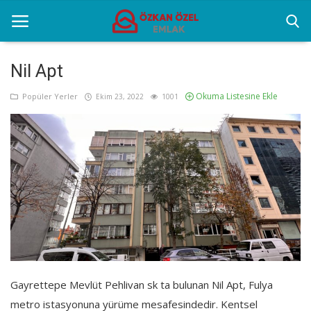
Nil Apt
Okuma Listesine Ekle
Anasayfa
Popüler Yerler
Ekim 23, 2022
1001
Genel
Popüler Yerler
Gayrettepe Projeler
Galeri
İletişim
Gayrettepe Mevlüt Pehlivan sk ta bulunan Nil Apt, Fulya
Türkçe
metro istasyonuna yürüme mesafesindedir. Kentsel