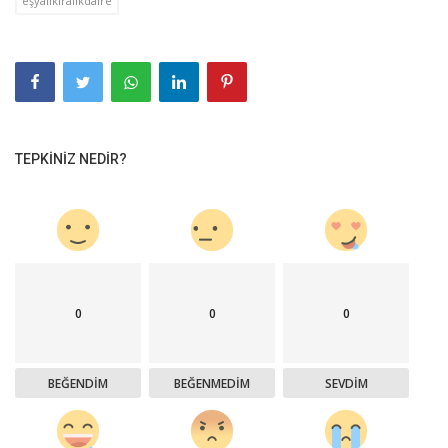
eşyalıkiralıkdaire
TEPKINIZ NEDIR?
0
0
0
BEĞENDIM
BEĞENMEDIM
SEVDIM