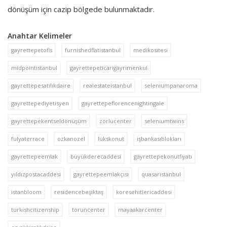
dönüşüm için cazip bölgede bulunmaktadır.
Anahtar Kelimeler
gayrettepetofis
furnishedflatistanbul
medikositesi
midpointistanbul
gayrettepeticarigayrimenkul
gayrettepesatılıkdaire
realestateistanbul
seleniumpanaroma
gayrettepediyetisyen
gayrettepeflorencenightingale
gayrettepekentseldönüşüm
zorlucenter
seleniumtwins
fulyaterrace
ozkanozel
lükskonut
işbankasıblokları
gayrettepeemlak
büyükderecaddesi
gayrettepekonutfiyatı
yıldızpostacaddesi
gayrettepeemlakçısı
quasaristanbul
istanbloom
residencebeşiktaş
koresehitlericaddesi
turkishcitizenship
toruncenter
mayaakarcenter