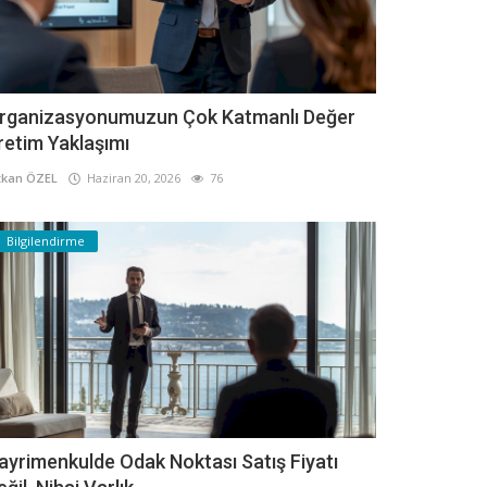
rganizasyonumuzun Çok Katmanlı Değer
retim Yaklaşımı
kan ÖZEL
Haziran 20, 2026
76
Bilgilendirme
ayrimenkulde Odak Noktası Satış Fiyatı