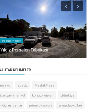
Popüler Yerler
Popüler Yerler
Yıldız Porselen Fabrikası
Gayrettepe
NAHTAR KELIMELER
emlakçı
apagiz
MaslakPlaza
ticarigayrimenkul
konutprojeleri
cbturkiye
yildizresidence
primelokasyon
armadaokullari