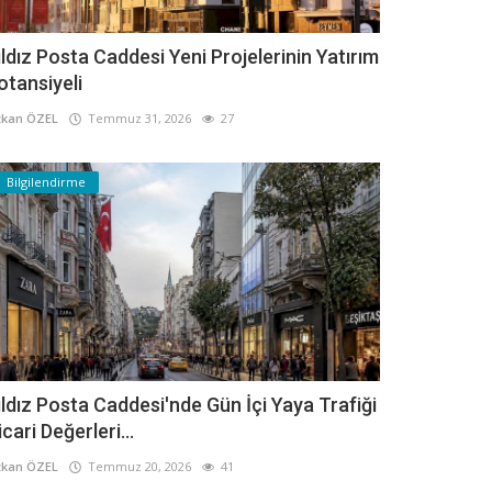
ıldız Posta Caddesi Yeni Projelerinin Yatırım
otansiyeli
kan ÖZEL
Temmuz 31, 2026
27
Bilgilendirme
ıldız Posta Caddesi'nde Gün İçi Yaya Trafiği
icari Değerleri...
kan ÖZEL
Temmuz 20, 2026
41