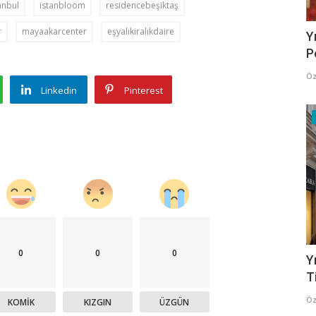
anbul
istanbloom
residencebeşiktaş
r
mayaakarcenter
eşyalıkiralıkdaire
Y
P
Öz
Linkedin
Pinterest
0
0
0
Y
T
Öz
KOMIK
KIZGIN
ÜZGÜN