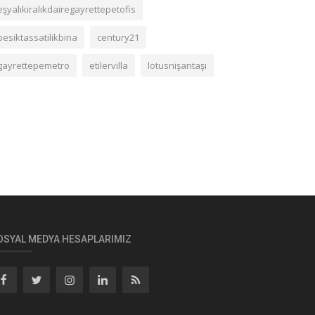
eşyalıkiralıkdairegayrettepetofis
besiktassatilikbina
century21
gayrettepemetro
etilervilla
lotusnişantaşı
OSYAL MEDYA HESAPLARIMIZ