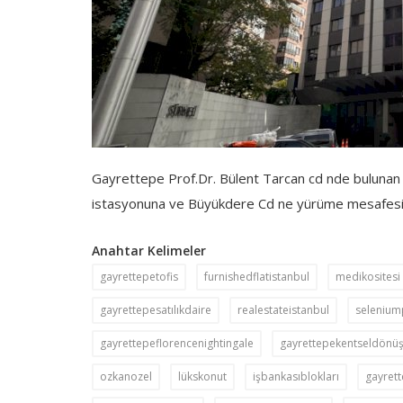
Gayrettepe Prof.Dr. Bülent Tarcan cd nde bulunan 
istasyonuna ve Büyükdere Cd ne yürüme mesafesin
Anahtar Kelimeler
gayrettepetofis
furnishedflatistanbul
medikositesi
gayrettepesatılıkdaire
realestateistanbul
seleniu
gayrettepeflorencenightingale
gayrettepekentseldönü
ozkanozel
lükskonut
işbankasıblokları
gayret