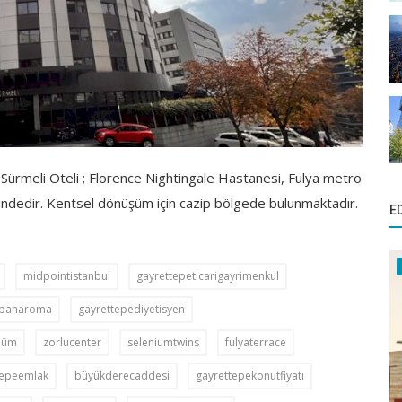
Sürmeli Oteli ; Florence Nightingale Hastanesi, Fulya metro
dedir. Kentsel dönüşüm için cazip bölgede bulunmaktadır.
E
midpointistanbul
gayrettepeticarigayrimenkul
mpanaroma
gayrettepediyetisyen
şüm
zorlucenter
seleniumtwins
fulyaterrace
tepeemlak
büyükderecaddesi
gayrettepekonutfiyatı