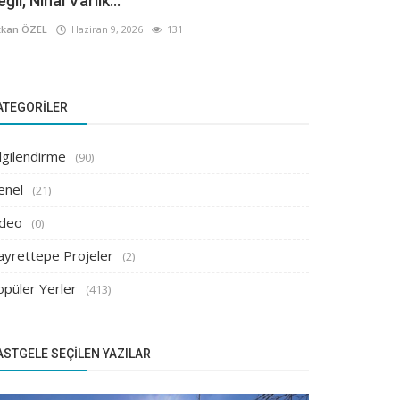
ğil, Nihai Varlık...
kan ÖZEL
Haziran 9, 2026
131
ATEGORILER
lgilendirme
(90)
enel
(21)
ideo
(0)
ayrettepe Projeler
(2)
opüler Yerler
(413)
ASTGELE SEÇILEN YAZILAR