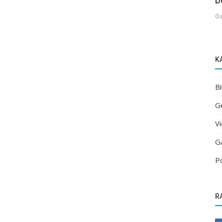
De
Öz
K
Bi
G
V
G
P
R