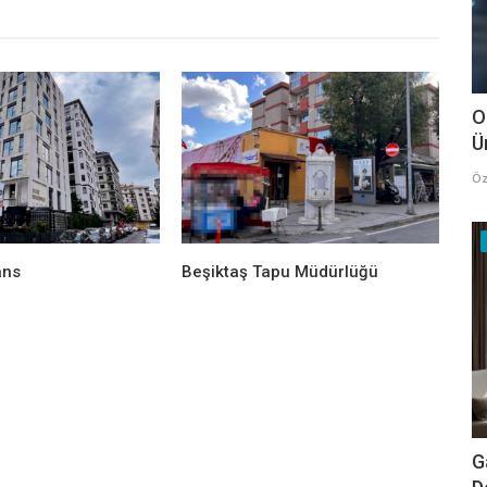
O
Ü
Öz
ans
Beşiktaş Tapu Müdürlüğü
G