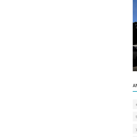
Bilgilendirme
Uzman Bir Emlakçının Satış Sürecine
Kattığı Cazip Katma Değer.
A