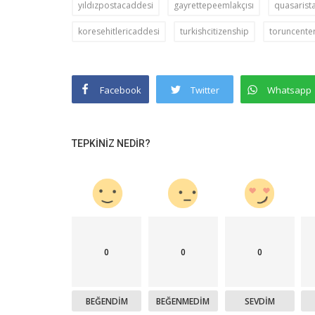
yıldızpostacaddesi
gayrettepeemlakçısı
quasarist
koresehitlericaddesi
turkishcitizenship
toruncente
Facebook
Twitter
Whatsapp
TEPKINIZ NEDIR?
0
0
0
BEĞENDIM
BEĞENMEDIM
SEVDIM