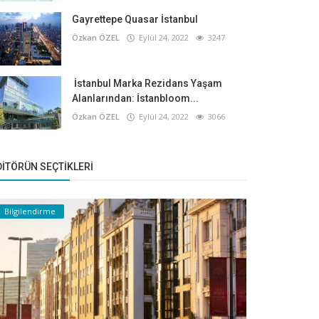
Gayrettepe Quasar İstanbul
Özkan ÖZEL
Eylül 24, 2022
3247
İstanbul Marka Rezidans Yaşam
Alanlarından: İstanbloom...
Özkan ÖZEL
Eylül 24, 2022
3066
DITÖRÜN SEÇTIKLERI
Bilgilendirme