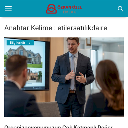
Anahtar Kelime : etilersatılıkdaire
Anasayfa
Bilgilendirme
Genel
Popüler Yerler
Gayrettepe Projeler
Galeri
İletişim
Türkçe
Organizasyonumuzun Çok Katmanlı Değer