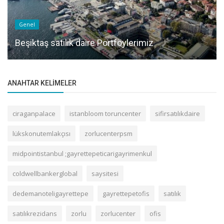
Genel
Beşiktaş satılık daire Portföylerimiz
ANAHTAR KELIMELER
ciraganpalace
istanbloom toruncenter
sifirsatılıkdaire
lükskonutemlakçısı
zorlucenterpsm
midpointistanbul ;gayrettepeticarigayrimenkul
coldwellbankerglobal
saysitesi
dedemanoteligayrettepe
gayrettepetofis
satılık
satılıkrezidans
zorlu
zorlucenter
ofis