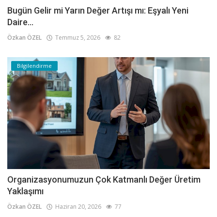
Bugün Gelir mi Yarın Değer Artışı mı: Eşyalı Yeni
Daire...
Özkan ÖZEL
Temmuz 5, 2026
82
Bilgilendirme
Organizasyonumuzun Çok Katmanlı Değer Üretim
Yaklaşımı
Özkan ÖZEL
Haziran 20, 2026
77