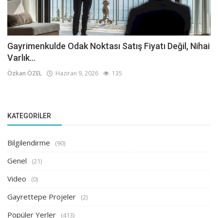
Gayrimenkulde Odak Noktası Satış Fiyatı Değil, Nihai
Varlık...
Özkan ÖZEL
Haziran 9, 2026
135
KATEGORILER
Bilgilendirme
(90)
Genel
(21)
Video
(0)
Gayrettepe Projeler
(2)
Popüler Yerler
(413)