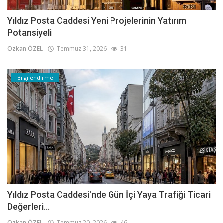
Yıldız Posta Caddesi Yeni Projelerinin Yatırım
Potansiyeli
Özkan ÖZEL
Temmuz 31, 2026
31
Bilgilendirme
Yıldız Posta Caddesi'nde Gün İçi Yaya Trafiği Ticari
Değerleri...
Özkan ÖZEL
Temmuz 20, 2026
46