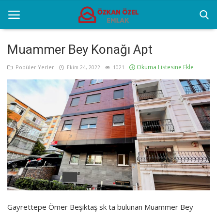
Muammer Bey Konağı Apt
Okuma Listesine Ekle
Anasayfa
Popüler Yerler
Ekim 24, 2022
1021
Popüler Yerler
Gayrettepe Projeler
Genel
Galeri
İletişim
Gayrettepe Ömer Beşiktaş sk ta bulunan Muammer Bey
Türkçe