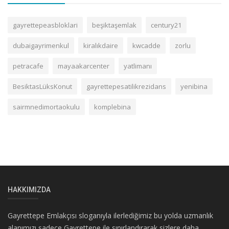
gayrettepeasbloklari
beşiktaşemlak
century21
dubaigayrimenkul
kiralıkdaire
kwcadde
zorlu
petracafe
mayaakarcenter
yatlimanı
BesiktasLüksKonut
gayrettepesatilikrezidans
yenibina
sairmnedimortaokulu
komplebina
HAKKIMIZDA
Gayrettepe Emlakçısı sloganıyla ilerlediğimiz bu yolda uzmanlık
alanımızı sadece Gayrettepe ile sınırlandırarak sizlere daha