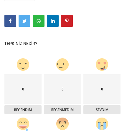
TEPKINIZ NEDIR?
0
0
0
BEĞENDIM
BEĞENMEDIM
SEVDIM