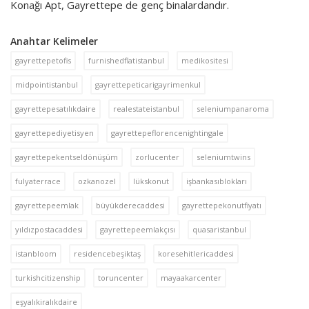
Konağı Apt, Gayrettepe de genç binalardandır.
Anahtar Kelimeler
gayrettepetofis
furnishedflatistanbul
medikositesi
midpointistanbul
gayrettepeticarigayrimenkul
gayrettepesatılıkdaire
realestateistanbul
seleniumpanaroma
gayrettepediyetisyen
gayrettepeflorencenightingale
gayrettepekentseldönüşüm
zorlucenter
seleniumtwins
fulyaterrace
ozkanozel
lükskonut
işbankasıblokları
gayrettepeemlak
büyükderecaddesi
gayrettepekonutfiyatı
yıldızpostacaddesi
gayrettepeemlakçısı
quasaristanbul
istanbloom
residencebeşiktaş
koresehitlericaddesi
turkishcitizenship
toruncenter
mayaakarcenter
eşyalıkiralıkdaire