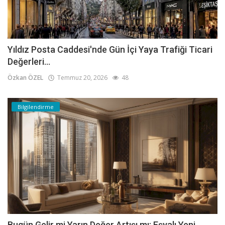
Yıldız Posta Caddesi'nde Gün İçi Yaya Trafiği Ticari
Değerleri...
Özkan ÖZEL
Temmuz 20, 2026
48
Bilgilendirme
Bugün Gelir mi Yarın Değer Artışı mı: Eşyalı Yeni