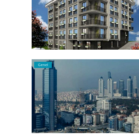
Bilgilendirme
Beşiktaş’ta Üst Segment Konut Yat
Alıcılar Nasıl Karar Veriyor?
Genel