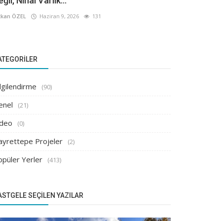
ğil, Nihai Varlık...
kan ÖZEL
Haziran 9, 2026
131
ATEGORILER
lgilendirme
(90)
enel
(21)
ideo
(0)
ayrettepe Projeler
(2)
opüler Yerler
(413)
ASTGELE SEÇILEN YAZILAR