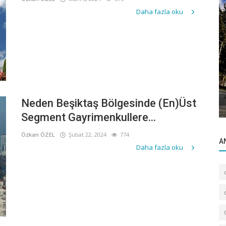
Daha fazla oku
Bilgilendirme
ırımı:
Dubai’de off-plan proje devredilen deniz
manzaralı daire olanağı
Neden Beşiktaş Bölgesinde (En)Üst
Segment Gayrimenkullere...
Özkan ÖZEL
Şubat 22, 2024
774
A
Daha fazla oku