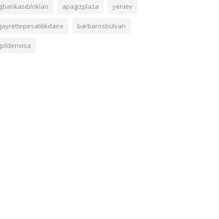
işbankasıblokları
apagizplaza
yeniev
gayrettepesatılıkdaire
barbarosbulvarı
goldenvisa