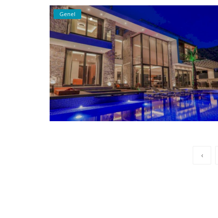
Genel
‹