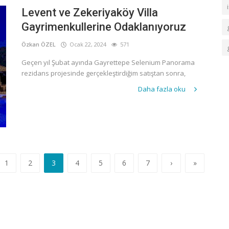
Levent ve Zekeriyaköy Villa
Gayrimenkullerine Odaklanıyoruz
Özkan ÖZEL
Ocak 22, 2024
571
Geçen yıl Şubat ayında Gayrettepe Selenium Panorama
rezidans projesinde gerçekleştirdiğim satıştan sonra,
Daha fazla oku
1
2
3
4
5
6
7
›
»