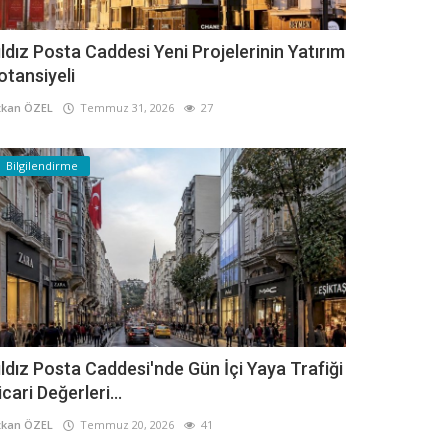
ıldız Posta Caddesi Yeni Projelerinin Yatırım
otansiyeli
kan ÖZEL
Temmuz 31, 2026
27
Bilgilendirme
ıldız Posta Caddesi'nde Gün İçi Yaya Trafiği
icari Değerleri...
kan ÖZEL
Temmuz 20, 2026
41