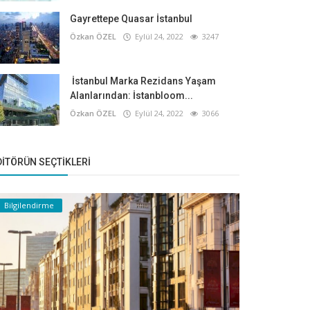
Gayrettepe Quasar İstanbul
Özkan ÖZEL
Eylül 24, 2022
3247
İstanbul Marka Rezidans Yaşam
Alanlarından: İstanbloom...
Özkan ÖZEL
Eylül 24, 2022
3066
DITÖRÜN SEÇTIKLERI
Bilgilendirme