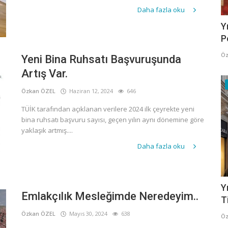
Daha fazla oku
Y
P
Öz
Yeni Bina Ruhsatı Başvuruşunda
Artış Var.
Özkan ÖZEL
Haziran 12, 2024
646
TÜİK tarafından açıklanan verilere 2024 ilk çeyrekte yeni
bina ruhsatı başvuru sayısı, geçen yılın aynı dönemine göre
yaklaşık artmış....
Daha fazla oku
Y
Emlakçılık Mesleğimde Neredeyim..
T
Özkan ÖZEL
Mayıs 30, 2024
638
Öz