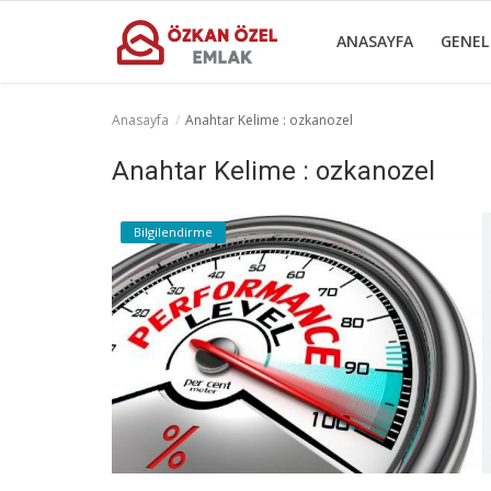
ANASAYFA
GENEL
Anasayfa
Anahtar Kelime : ozkanozel
Anasayfa
Anahtar Kelime : ozkanozel
Genel
Bilgilendirme
Popüler Yerler
Gayrettepe Projeler
Galeri
İletişim
Türkçe