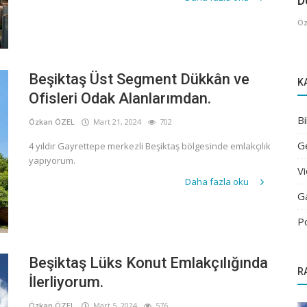
De
Öz
Beşiktaş Üst Segment Dükkân ve
K
Ofisleri Odak Alanlarımdan.
Bi
Özkan ÖZEL
Mart 21, 2024
702
G
4 yıldır Gayrettepe merkezli Beşiktaş bölgesinde emlakçılık
yapıyorum.
V
Daha fazla oku
G
P
Beşiktaş Lüks Konut Emlakçılığında
R
İlerliyorum.
Özkan ÖZEL
Mart 5, 2024
576