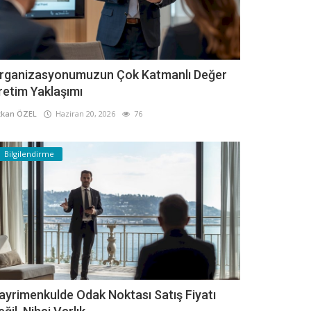
rganizasyonumuzun Çok Katmanlı Değer
retim Yaklaşımı
kan ÖZEL
Haziran 20, 2026
76
Bilgilendirme
ayrimenkulde Odak Noktası Satış Fiyatı