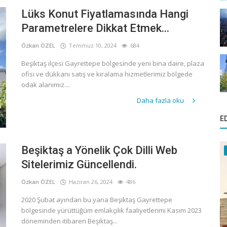
Lüks Konut Fiyatlamasında Hangi
Parametrelere Dikkat Etmek...
Özkan ÖZEL
Temmuz 10, 2024
684
Beşiktaş ilçesi Gayrettepe bölgesinde yeni bina daire, plaza
ofisi ve dükkanı satış ve kiralama hizmetlerimiz bölgede
odak alanımız....
Daha fazla oku
E
Beşiktaş a Yönelik Çok Dilli Web
Sitelerimiz Güncellendi.
Özkan ÖZEL
Haziran 26, 2024
486
2020 Şubat ayından bu yana Beşiktaş Gayrettepe
bölgesinde yürüttüğüm emlakçılık faaliyetlerimi Kasım 2023
döneminden itibaren Beşiktaş...