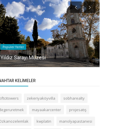
Popüler Yerler
Popüler Yerler
Yıldız Sarayı Müzesi
Mine Apt
NAHTAR KELIMELER
ciftcitowers
zekeriyaköyvilla
sobharealty
degeruretmek
mayaakarcenter
projesatış
Ozkanozelemlak
kwplatin
manolyapastanesi