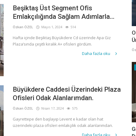
Beşiktaş Üst Segment Ofis
Emlakçılığında Sağlam Adımlarla...
Özkan ÖZEL
Mayıs 1, 2024
514
O
Hafta içinde Beşiktaş Büyükdere Cd üzerinde Apa Giz
Ü
Plaza’sında çeşitli kiralık A+ ofisleri gördüm.
Öz
Daha fazla oku
Büyükdere Caddesi Üzerindeki Plaza
Ofisleri Odak Alanlarımdan.
Özkan ÖZEL
Nisan 17, 2024
575
Gayrettepe den başlayıp Levent e kadar olan hat
üzerindeki plaza ofisleri emlakçılık odak alanlarımdan.
G
Daha fazla oku