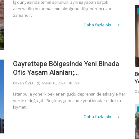
İş dünyasında temel sorunun, aynı işi yapan birçok
alternatifin bulunmasının olduğunu düşünürüm uzun
zamandır.
Daha fazla oku
Gayrettepe Bölgesinde Yeni Binada
Ofis Yaşam Alanları;...
B
Y
Özkan ÖZEL
Mayıs 16, 2024
724
Öz
İstanbul a yönelik beklenen güçlü depremin de etkisiyle her
yerde olduğu gibi Beşiktaş genelinde yeni binalar oldukça
kıymetli.
Daha fazla oku