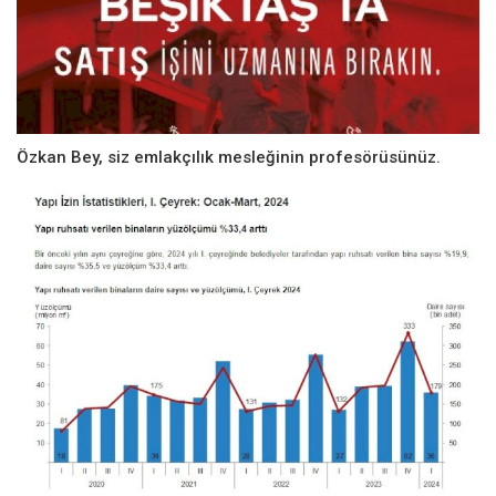
Özkan Bey, siz emlakçılık mesleğinin profesörüsünüz.