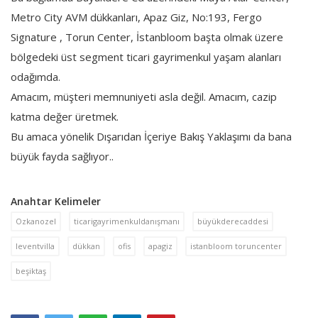
Metro City AVM dükkanları, Apaz Giz, No:193, Fergo
Signature , Torun Center, İstanbloom başta olmak üzere
bölgedeki üst segment ticari gayrimenkul yaşam alanları
odağımda.
Amacım, müşteri memnuniyeti asla değil. Amacım, cazip
katma değer üretmek.
Bu amaca yönelik Dışarıdan İçeriye Bakış Yaklaşımı da bana
büyük fayda sağlıyor..
Anahtar Kelimeler
Ozkanozel
ticarigayrimenkuldanışmanı
büyükderecaddesi
leventvilla
dükkan
ofis
apagiz
istanbloom toruncenter
beşiktaş