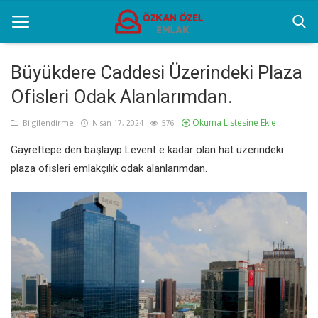
Büyükdere Caddesi Üzerindeki Plaza
Ofisleri Odak Alanlarımdan.
Anasayfa
Okuma Listesine Ekle
Bilgilendirme
Nisan 17, 2024
576
Genel
Gayrettepe den başlayıp Levent e kadar olan hat üzerindeki
Popüler Yerler
plaza ofisleri emlakçılık odak alanlarımdan.
Gayrettepe Projeler
Galeri
İletişim
Türkçe