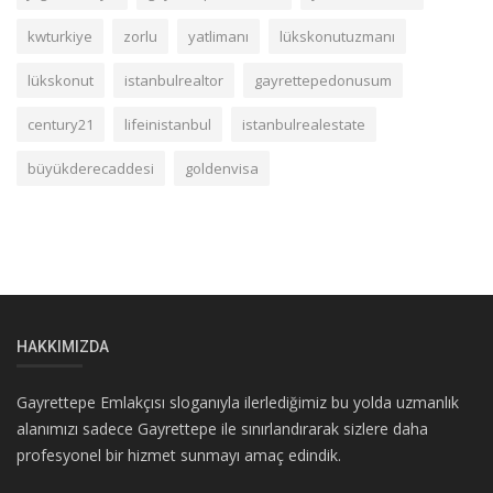
kwturkiye
zorlu
yatlimanı
lükskonutuzmanı
lükskonut
istanbulrealtor
gayrettepedonusum
century21
lifeinistanbul
istanbulrealestate
büyükderecaddesi
goldenvisa
HAKKIMIZDA
Gayrettepe Emlakçısı sloganıyla ilerlediğimiz bu yolda uzmanlık
alanımızı sadece Gayrettepe ile sınırlandırarak sizlere daha
profesyonel bir hizmet sunmayı amaç edindik.