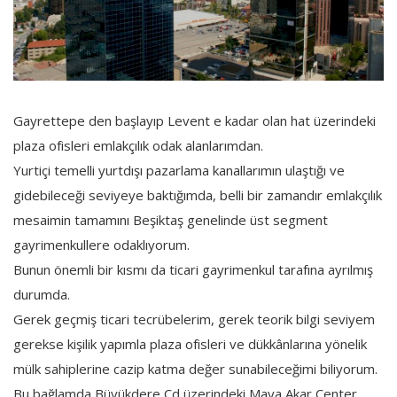
Gayrettepe den başlayıp Levent e kadar olan hat üzerindeki
plaza ofisleri emlakçılık odak alanlarımdan.
Yurtiçi temelli yurtdışı pazarlama kanallarımın ulaştığı ve
gidebileceği seviyeye baktığımda, belli bir zamandır emlakçılık
mesaimin tamamını Beşiktaş genelinde üst segment
gayrimenkullere odaklıyorum.
Bunun önemli bir kısmı da ticari gayrimenkul tarafına ayrılmış
durumda.
Gerek geçmiş ticari tecrübelerim, gerek teorik bilgi seviyem
gerekse kişilik yapımla plaza ofisleri ve dükkânlarına yönelik
mülk sahiplerine cazip katma değer sunabileceğimi biliyorum.
Bu bağlamda Büyükdere Cd üzerindeki Maya Akar Center,