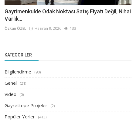
Gayrimenkulde Odak Noktası Satış Fiyatı Değil, Nihai
Varlık...
Özkan ÖZEL
Haziran 9, 2026
133
KATEGORILER
Bilgilendirme
(90)
Genel
(21)
Video
(0)
Gayrettepe Projeler
(2)
Popüler Yerler
(413)