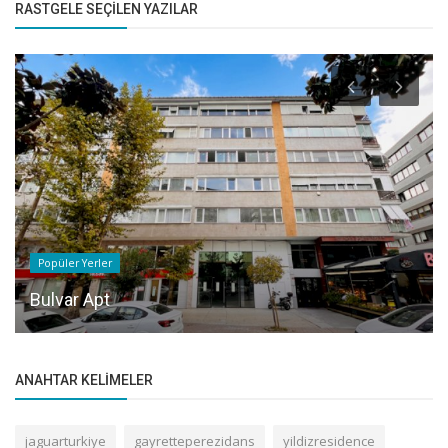
RASTGELE SEÇILEN YAZILAR
Popüler Yerler
Bulvar Apt
ANAHTAR KELIMELER
jaguarturkiye
gayretteperezidans
yildizresidence