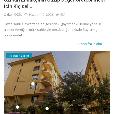
İçin Kişisel...
Özkan ÖZEL
Haziran 12, 2023
631
Hafta sonu Gayrettepe bölgesindeki gayrimenkullerine yönelik
hizmet verdiğim mülk sahibiyle beraber Çanakkale Bayramiç
bölgesindeki...
Daha fazla oku
Popüler Yerler