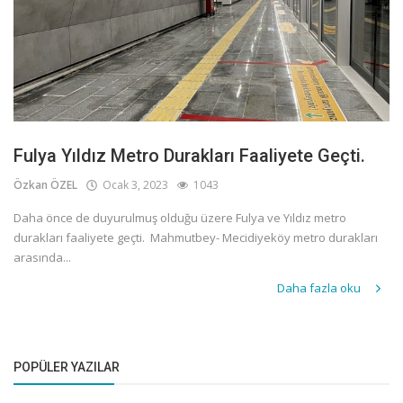
Fulya Yıldız Metro Durakları Faaliyete Geçti.
Özkan ÖZEL
Ocak 3, 2023
1043
Daha önce de duyurulmuş olduğu üzere Fulya ve Yıldız metro
durakları faaliyete geçti. Mahmutbey- Mecidiyeköy metro durakları
arasında...
Daha fazla oku
POPÜLER YAZILAR