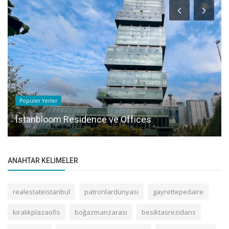
Popüler Yerler
İstanbloom Residence ve Offices
ANAHTAR KELIMELER
realestateistanbul
patronlardünyası
gayrettepedaire
kiralıkplazaofis
boğazmanzarası
besiktasrezidans