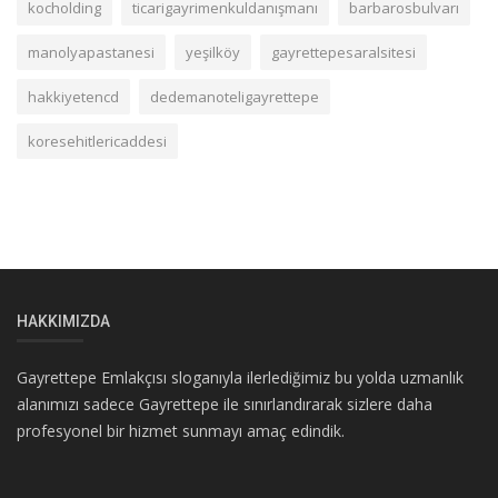
kocholding
ticarigayrimenkuldanışmanı
barbarosbulvarı
manolyapastanesi
yeşilköy
gayrettepesaralsitesi
hakkiyetencd
dedemanoteligayrettepe
koresehitlericaddesi
HAKKIMIZDA
Gayrettepe Emlakçısı sloganıyla ilerlediğimiz bu yolda uzmanlık
alanımızı sadece Gayrettepe ile sınırlandırarak sizlere daha
profesyonel bir hizmet sunmayı amaç edindik.