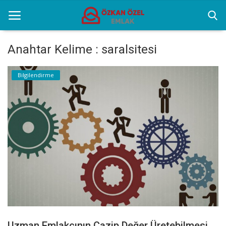
Anahtar Kelime : saralsitesi
Anasayfa
Bilgilendirme
Genel
Popüler Yerler
Gayrettepe Projeler
Galeri
İletişim
Türkçe
Uzman Emlakçının Cazip Değer Üretebilmesi