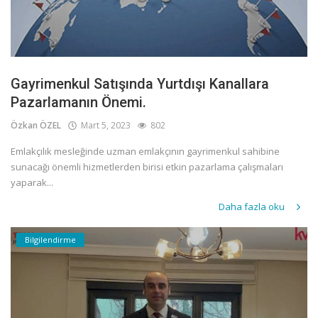
Gayrimenkul Satışında Yurtdışı Kanallara
Pazarlamanın Önemi.
Özkan ÖZEL
Mart 5, 2023
802
Emlakçılık mesleğinde uzman emlakçının gayrimenkul sahibine
sunacağı önemli hizmetlerden birisi etkin pazarlama çalışmaları
yaparak...
Daha fazla oku
Bilgilendirme