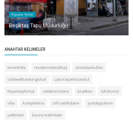
Popüler Yerler
Beşiktaş Tapu Müdürlüğü
ANAHTAR KELIMELER
leventvilla
residencebeşiktaş
armadaokullari
coldwellbankerglobal
LüksYaşamİstanbul
NişantaşıKonut
satılıkrezidans
kiralıkev
lükskonut
villa
komplebina
sifirsatılıkdaire
yurtdışıyatırım
yatlimanı
luxuryrealestate