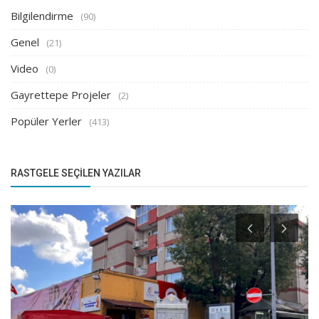
Bilgilendirme
(90)
Genel
(21)
Video
(0)
Gayrettepe Projeler
(2)
Popüler Yerler
(413)
RASTGELE SEÇILEN YAZILAR