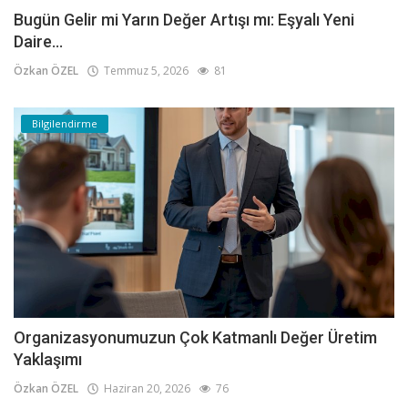
Bugün Gelir mi Yarın Değer Artışı mı: Eşyalı Yeni
Daire...
Özkan ÖZEL
Temmuz 5, 2026
81
Bilgilendirme
Organizasyonumuzun Çok Katmanlı Değer Üretim
Yaklaşımı
Özkan ÖZEL
Haziran 20, 2026
76