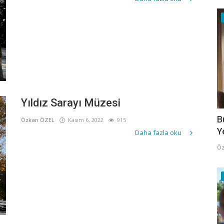
Yıldız Sarayı Müzesi
B
Özkan ÖZEL
Kasım 6, 2022
915
Y
Daha fazla oku
Öz