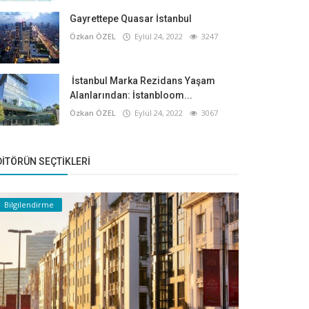
Gayrettepe Quasar İstanbul
Özkan ÖZEL
Eylül 24, 2022
3247
İstanbul Marka Rezidans Yaşam
Alanlarından: İstanbloom...
Özkan ÖZEL
Eylül 24, 2022
3067
DITÖRÜN SEÇTIKLERI
Bilgilendirme