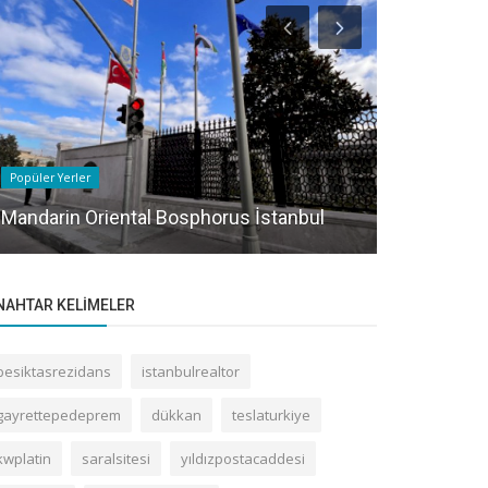
Popüler Yerler
Popüler Yerler
Mandarin Oriental Bosphorus İstanbul
Opera Pati
NAHTAR KELIMELER
besiktasrezidans
istanbulrealtor
gayrettepedeprem
dükkan
teslaturkiye
kwplatin
saralsitesi
yıldızpostacaddesi