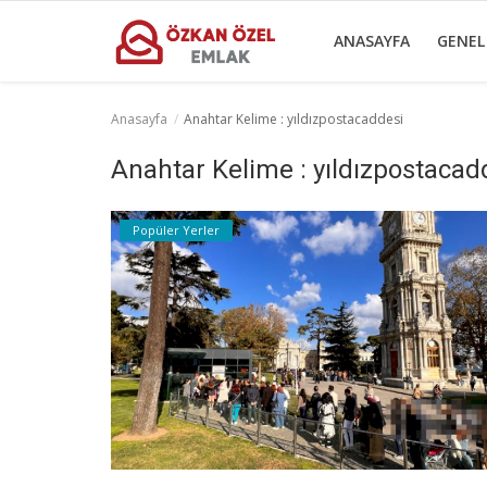
ANASAYFA
GENEL
Anasayfa
Anahtar Kelime : yıldızpostacaddesi
Anasayfa
Anahtar Kelime : yıldızpostacad
Genel
Popüler Yerler
Popüler Yerler
Gayrettepe Projeler
Galeri
İletişim
Türkçe