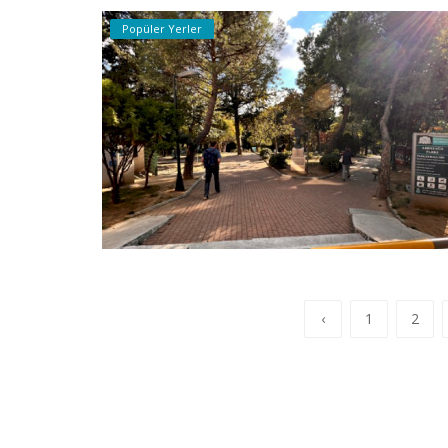
Popüler Yerler
‹
1
2