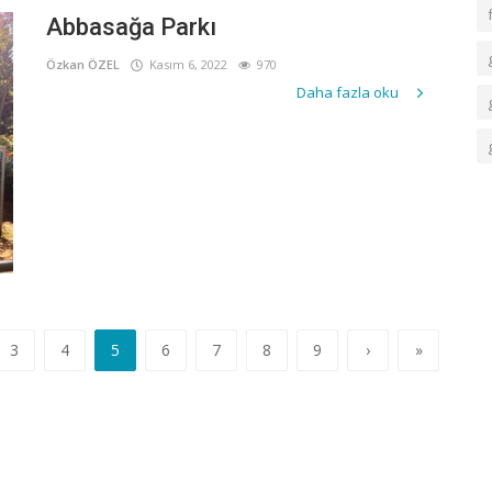
Abbasağa Parkı
Özkan ÖZEL
Kasım 6, 2022
970
Daha fazla oku
3
4
5
6
7
8
9
›
»