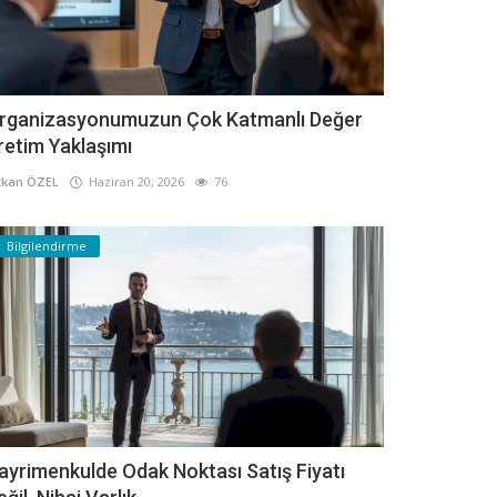
rganizasyonumuzun Çok Katmanlı Değer
retim Yaklaşımı
kan ÖZEL
Haziran 20, 2026
76
Bilgilendirme
ayrimenkulde Odak Noktası Satış Fiyatı