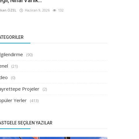
ğil, Nihai Varlık...
kan ÖZEL
Haziran 9, 2026
132
ATEGORILER
lgilendirme
(90)
enel
(21)
ideo
(0)
ayrettepe Projeler
(2)
opüler Yerler
(413)
ASTGELE SEÇILEN YAZILAR