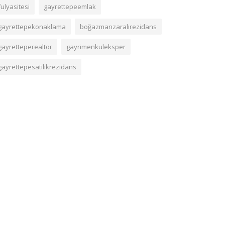
fulyasitesi
gayrettepeemlak
gayrettepekonaklama
boğazmanzaralırezidans
gayretteperealtor
gayrimenkuleksper
gayrettepesatilikrezidans