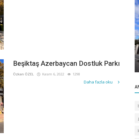
Popüler Yerler
Onur Apt
Beşiktaş Azerbaycan Dostluk Parkı
Özkan ÖZEL
Kasım 6, 2022
1298
Daha fazla oku
A