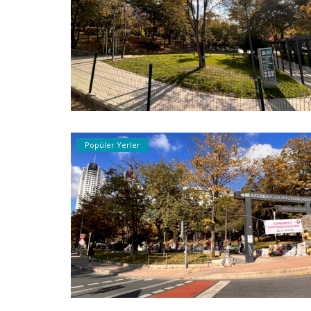
Genel
Levent ve Zekeriyaköy Villa
Gayrimenkullerine Odaklanıyoruz
Popüler Yerler