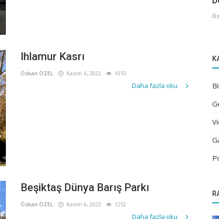
De
Öz
Ihlamur Kasrı
K
Özkan ÖZEL
Kasım 6, 2022
1055
Bi
Daha fazla oku
G
V
G
P
Beşiktaş Dünya Barış Parkı
R
Özkan ÖZEL
Kasım 6, 2022
1252
Daha fazla oku