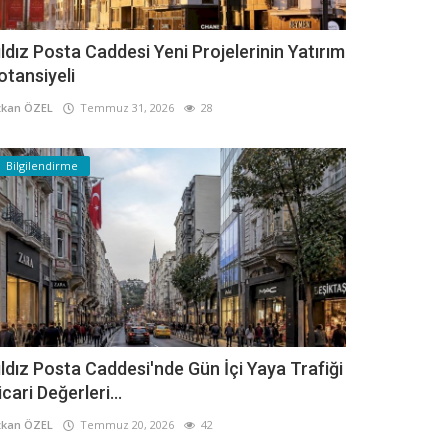
ıldız Posta Caddesi Yeni Projelerinin Yatırım
otansiyeli
kan ÖZEL
Temmuz 31, 2026
28
Bilgilendirme
ıldız Posta Caddesi'nde Gün İçi Yaya Trafiği
icari Değerleri...
kan ÖZEL
Temmuz 20, 2026
42