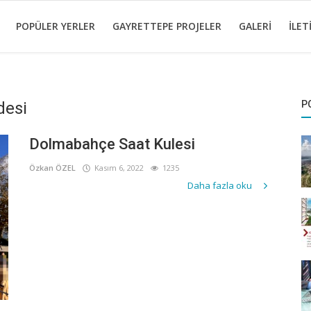
POPÜLER YERLER
GAYRETTEPE PROJELER
GALERI
İLET
desi
P
Dolmabahçe Saat Kulesi
Özkan ÖZEL
Kasım 6, 2022
1235
Daha fazla oku