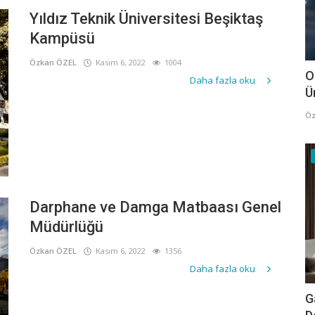
Yıldız Teknik Üniversitesi Beşiktaş
Kampüsü
Özkan ÖZEL
Kasım 6, 2022
1004
O
Daha fazla oku
Ü
Öz
Darphane ve Damga Matbaası Genel
Müdürlüğü
Özkan ÖZEL
Kasım 6, 2022
1356
Daha fazla oku
G