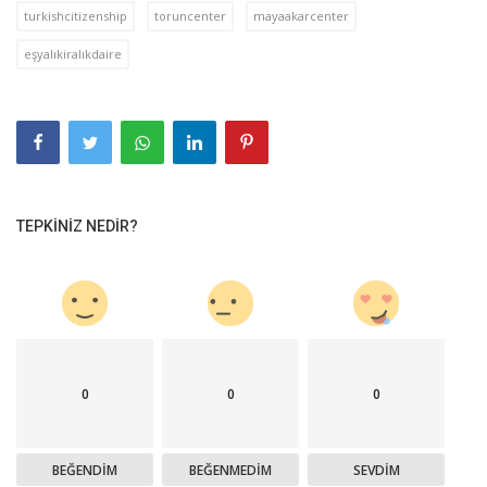
turkishcitizenship
toruncenter
mayaakarcenter
eşyalıkiralıkdaire
TEPKINIZ NEDIR?
0
0
0
BEĞENDIM
BEĞENMEDIM
SEVDIM