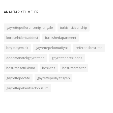
ANAHTAR KELIMELER
gayrettepeflorencenightingale
turkishcitizenship
koresehitlericaddesi
furnishedapartment
beşiktaşemlak
gayrettepekonutfiyatı
referansbesiktas
dedemanoteligayrettepe
gayretteperezidans
besiktassatilikbina
besiktas
besiktasrealtor
gayrettepecafe
gayrettepediyetisyen
gayrettepekentsedonusum