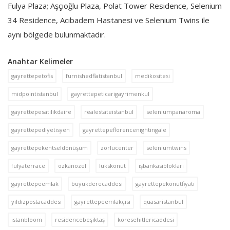
Fulya Plaza; Aşçıoğlu Plaza, Polat Tower Residence, Selenium
34 Residence, Acıbadem Hastanesi ve Selenium Twins ile
aynı bölgede bulunmaktadır.
Anahtar Kelimeler
gayrettepetofis
furnishedflatistanbul
medikositesi
midpointistanbul
gayrettepeticarigayrimenkul
gayrettepesatılıkdaire
realestateistanbul
seleniumpanaroma
gayrettepediyetisyen
gayrettepeflorencenightingale
gayrettepekentseldönüşüm
zorlucenter
seleniumtwins
fulyaterrace
ozkanozel
lükskonut
işbankasıblokları
gayrettepeemlak
büyükderecaddesi
gayrettepekonutfiyatı
yıldızpostacaddesi
gayrettepeemlakçısı
quasaristanbul
istanbloom
residencebeşiktaş
koresehitlericaddesi