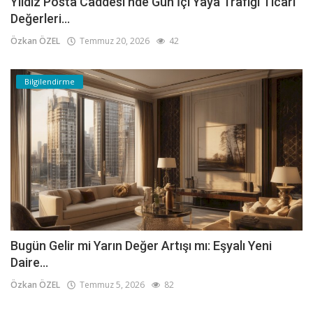
Yıldız Posta Caddesi'nde Gün İçi Yaya Trafiği Ticari
Değerleri...
Özkan ÖZEL
Temmuz 20, 2026
42
Bilgilendirme
Bugün Gelir mi Yarın Değer Artışı mı: Eşyalı Yeni
Daire...
Özkan ÖZEL
Temmuz 5, 2026
82