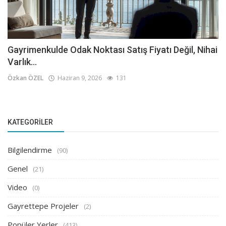
Gayrimenkulde Odak Noktası Satış Fiyatı Değil, Nihai
Varlık...
Özkan ÖZEL
Haziran 9, 2026
131
KATEGORILER
Bilgilendirme
(90)
Genel
(21)
Video
(0)
Gayrettepe Projeler
(2)
Popüler Yerler
(413)