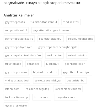
oluşmaktadır. Binaya ait açık otopark mevcuttur.
Anahtar Kelimeler
gayrettepetofis
furnishedflatistanbul
medikositesi
midpointistanbul
gayrettepeticarigayrimenkul
gayrettepesatılıkdaire
realestateistanbul
seleniumpanaroma
gayrettepediyetisyen
gayrettepeflorencenightingale
gayrettepekentseldönüşüm
zorlucenter
seleniumtwins
fulyaterrace
ozkanozel
lükskonut
işbankasıblokları
gayrettepeemlak
büyükderecaddesi
gayrettepekonutfiyatı
yıldızpostacaddesi
gayrettepeemlakçısı
quasaristanbul
istanbloom
residencebeşiktaş
koresehitlericaddesi
turkishcitizenship
toruncenter
mayaakarcenter
eşyalıkiralıkdaire