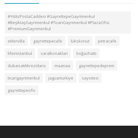
#YıldızPostaCaddesi #GayrettepeGayrimenkul
#BeşiktaşGayrimenkul #TicariGayrimenkul #PlazaOfisi
#PremiumGayrimenkul
etilervilla
gayrettepecafe
lükskonut
petracafe
lifeinistanbul
saralkonaklari
boğazhattı
dubaisatılıkrezidans
maanaa
gayrettepedeprem
ticarigayrimenkul
jaguarturkiye
saysitesi
gayrettepeofis