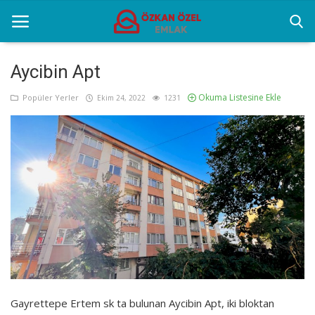
Aycibin Apt
Okuma Listesine Ekle
Anasayfa
Popüler Yerler
Ekim 24, 2022
1231
Genel
Popüler Yerler
Gayrettepe Projeler
Galeri
İletişim
Türkçe
Gayrettepe Ertem sk ta bulunan Aycibin Apt, iki bloktan