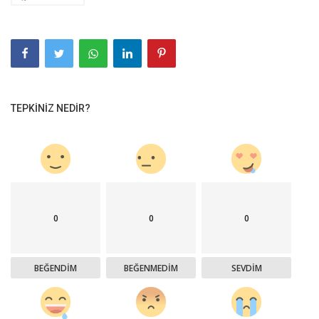
TEPKINIZ NEDIR?
0
0
0
BEĞENDIM
BEĞENMEDIM
SEVDIM