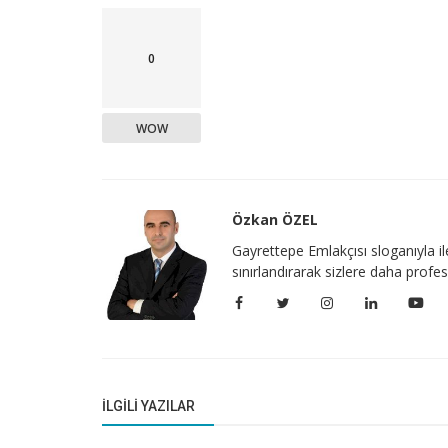
0
WOW
Özkan ÖZEL
Gayrettepe Emlakçısı sloganıyla i
sınırlandırarak sizlere daha prof
İLGILI YAZILAR