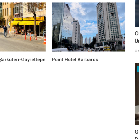
O
Ü
Öz
Şarküteri-Gayrettepe
Point Hotel Barbaros
G