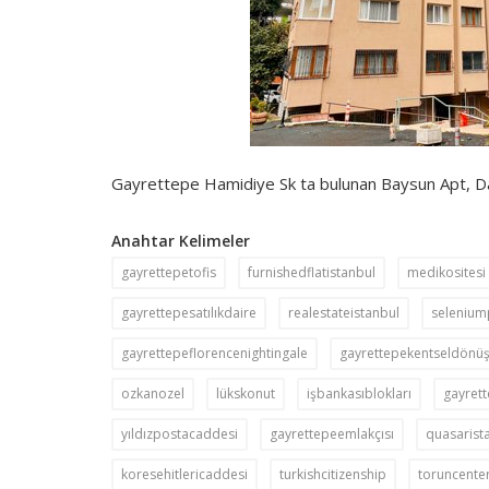
Gayrettepe Hamidiye Sk ta bulunan Baysun Apt, Da
Anahtar Kelimeler
gayrettepetofis
furnishedflatistanbul
medikositesi
gayrettepesatılıkdaire
realestateistanbul
seleniu
gayrettepeflorencenightingale
gayrettepekentseldönü
ozkanozel
lükskonut
işbankasıblokları
gayret
yıldızpostacaddesi
gayrettepeemlakçısı
quasarist
koresehitlericaddesi
turkishcitizenship
toruncente