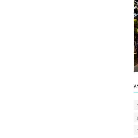
Popüler Yerler
Akın Sitesi
A