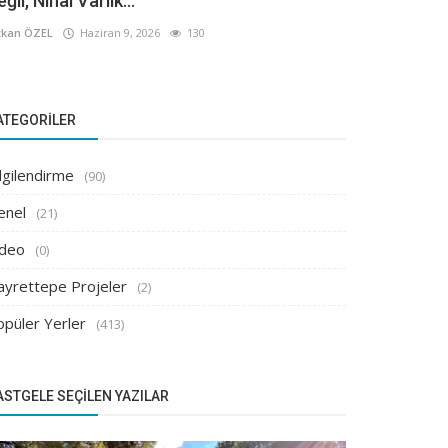
ğil, Nihai Varlık...
kan ÖZEL
Haziran 9, 2026
130
ATEGORILER
lgilendirme
(90)
enel
(21)
ideo
(0)
ayrettepe Projeler
(2)
opüler Yerler
(413)
ASTGELE SEÇILEN YAZILAR