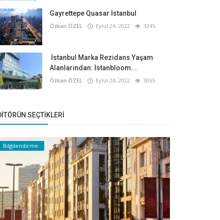
Gayrettepe Quasar İstanbul
Özkan ÖZEL
Eylül 24, 2022
3245
İstanbul Marka Rezidans Yaşam
Alanlarından: İstanbloom...
Özkan ÖZEL
Eylül 24, 2022
3065
DITÖRÜN SEÇTIKLERI
Bilgilendirme