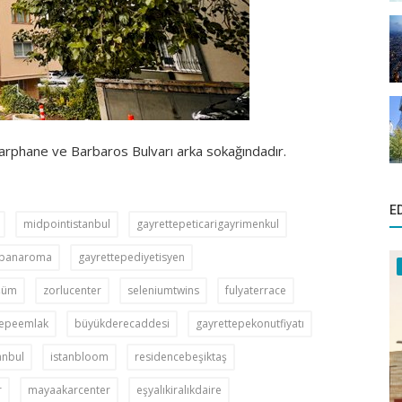
rphane ve Barbaros Bulvarı arka sokağındadır.
E
midpointistanbul
gayrettepeticarigayrimenkul
mpanaroma
gayrettepediyetisyen
şüm
zorlucenter
seleniumtwins
fulyaterrace
tepeemlak
büyükderecaddesi
gayrettepekonutfiyatı
anbul
istanbloom
residencebeşiktaş
r
mayaakarcenter
eşyalıkiralıkdaire