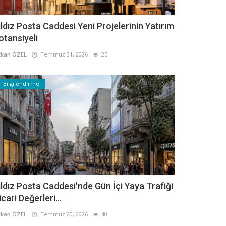
ıldız Posta Caddesi Yeni Projelerinin Yatırım
otansiyeli
kan ÖZEL
Temmuz 31, 2026
25
Bilgilendirme
ıldız Posta Caddesi'nde Gün İçi Yaya Trafiği
icari Değerleri...
kan ÖZEL
Temmuz 20, 2026
40