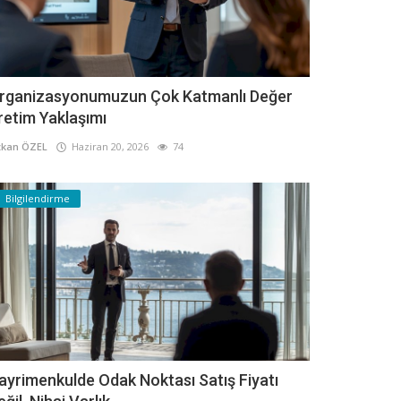
rganizasyonumuzun Çok Katmanlı Değer
retim Yaklaşımı
kan ÖZEL
Haziran 20, 2026
74
Bilgilendirme
ayrimenkulde Odak Noktası Satış Fiyatı