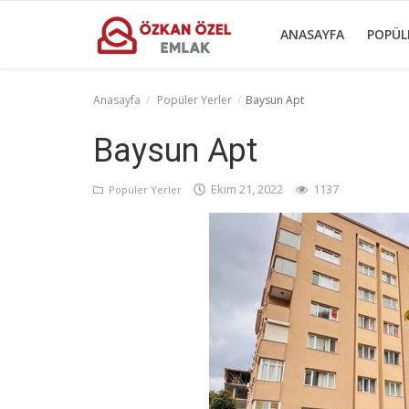
ANASAYFA
POPÜL
Anasayfa
Popüler Yerler
Baysun Apt
Anasayfa
Baysun Apt
Popüler Yerler
Ekim 21, 2022
1137
Popüler Yerler
Gayrettepe Projeler
Genel
Galeri
İletişim
Türkçe