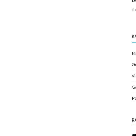
De
Öz
K
Bi
G
V
G
P
R