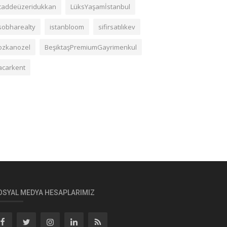
caddeüzeridukkan
LüksYaşamİstanbul
sobharealty
istanbloom
sifirsatılıkev
ozkanozel
BeşiktaşPremiumGayrimenkul
acarkent
OSYAL MEDYA HESAPLARIMIZ