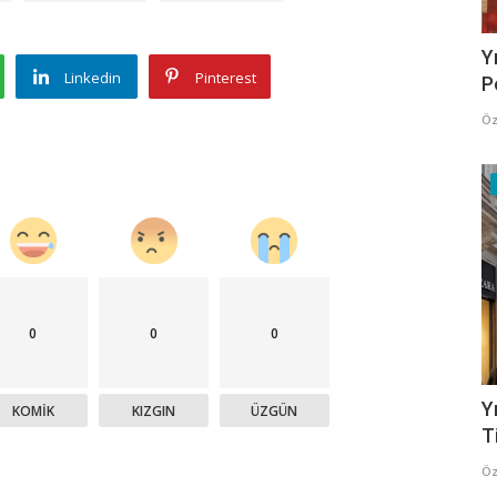
Y
Linkedin
Pinterest
P
Öz
0
0
0
Y
KOMIK
KIZGIN
ÜZGÜN
T
Öz