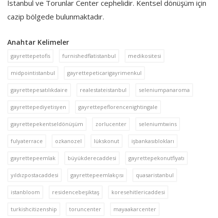
İstanbul ve Torunlar Center cephelidir. Kentsel dönüşüm için
cazip bölgede bulunmaktadır.
Anahtar Kelimeler
gayrettepetofis
furnishedflatistanbul
medikositesi
midpointistanbul
gayrettepeticarigayrimenkul
gayrettepesatılıkdaire
realestateistanbul
seleniumpanaroma
gayrettepediyetisyen
gayrettepeflorencenightingale
gayrettepekentseldönüşüm
zorlucenter
seleniumtwins
fulyaterrace
ozkanozel
lükskonut
işbankasıblokları
gayrettepeemlak
büyükderecaddesi
gayrettepekonutfiyatı
yıldızpostacaddesi
gayrettepeemlakçısı
quasaristanbul
istanbloom
residencebeşiktaş
koresehitlericaddesi
turkishcitizenship
toruncenter
mayaakarcenter