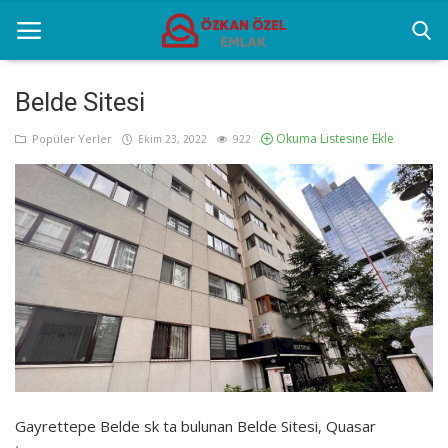
Belde Sitesi
Okuma Listesine Ekle
Anasayfa
Popüler Yerler
Ekim 23, 2022
922
Popüler Yerler
Gayrettepe Projeler
Genel
Galeri
İletişim
Gayrettepe Belde sk ta bulunan Belde Sitesi, Quasar
Türkçe