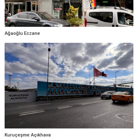
Ağaoğlu Eczane
Kuruçeşme Açıkhava