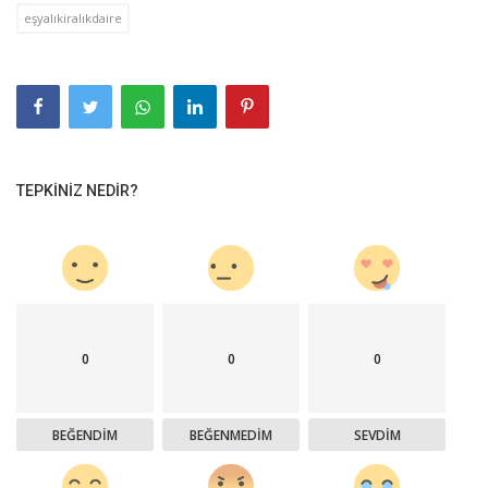
eşyalıkiralıkdaire
TEPKINIZ NEDIR?
0
0
0
BEĞENDIM
BEĞENMEDIM
SEVDIM