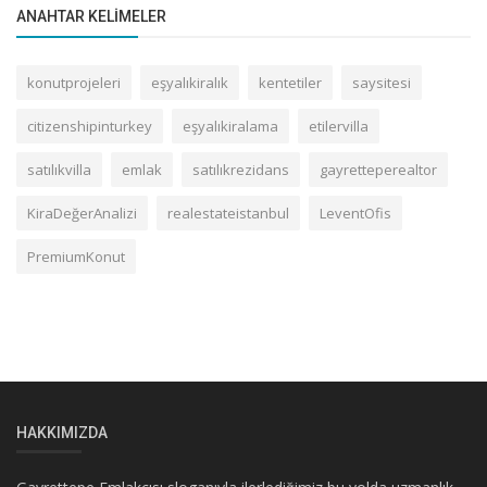
ANAHTAR KELIMELER
konutprojeleri
eşyalıkiralık
kentetiler
saysitesi
citizenshipinturkey
eşyalıkiralama
etilervilla
satılıkvilla
emlak
satılıkrezidans
gayretteperealtor
KiraDeğerAnalizi
realestateistanbul
LeventOfis
PremiumKonut
HAKKIMIZDA