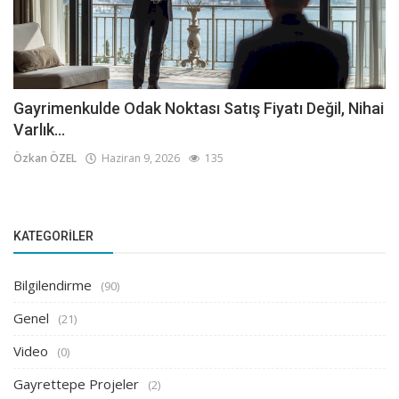
Gayrimenkulde Odak Noktası Satış Fiyatı Değil, Nihai
Varlık...
Özkan ÖZEL
Haziran 9, 2026
135
KATEGORILER
Bilgilendirme
(90)
Genel
(21)
Video
(0)
Gayrettepe Projeler
(2)