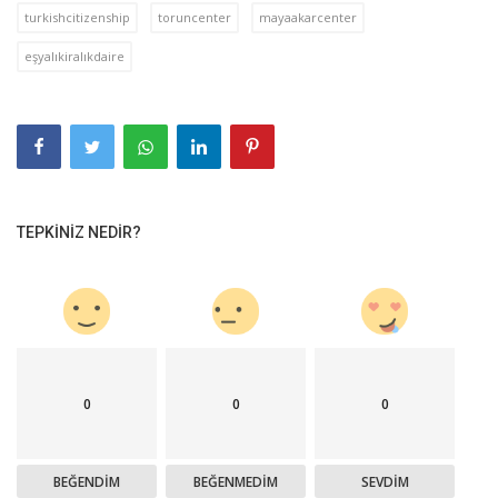
turkishcitizenship
toruncenter
mayaakarcenter
eşyalıkiralıkdaire
TEPKINIZ NEDIR?
0
0
0
BEĞENDIM
BEĞENMEDIM
SEVDIM