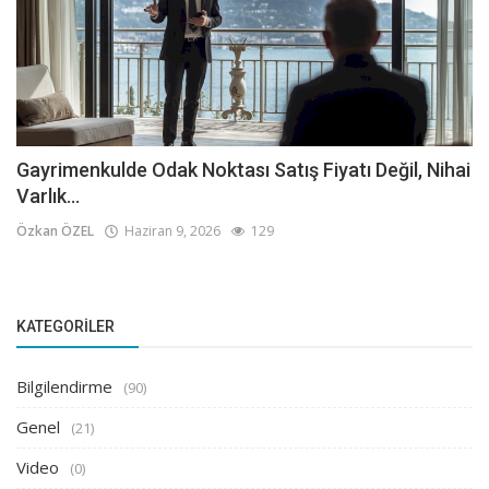
Gayrimenkulde Odak Noktası Satış Fiyatı Değil, Nihai
Varlık...
Özkan ÖZEL
Haziran 9, 2026
129
KATEGORILER
Bilgilendirme
(90)
Genel
(21)
Video
(0)