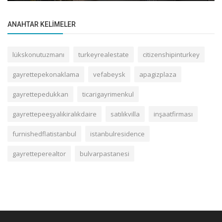
ANAHTAR KELIMELER
lükskonutuzmanı
turkeyrealestate
citizenshipinturkey
gayrettepekonaklama
vefabeysk
apagizplaza
gayrettepedukkan
ticarigayrimenkul
gayrettepeeşyalıkiralıkdaire
satılıkvilla
inşaatfirması
furnishedflatistanbul
istanbulresidence
gayretteperealtor
bulvarpastanesi