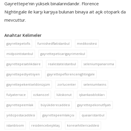
Gayrettepe’nin yüksek binalarındandır. Florence
Nightingale ile karşı karşıya bulunan binaya ait açık otopark da
mevcuttur.
Anahtar Kelimeler
gayrettepetofis
furnishedflatistanbul
medikositesi
midpointistanbul
gayrettepeticarigayrimenkul
gayrettepesatılıkdaire
realestateistanbul
seleniumpanaroma
gayrettepediyetisyen
gayrettepeflorencenightingale
gayrettepekentseldönüşüm
zorlucenter
seleniumtwins
fulyaterrace
ozkanozel
lükskonut
işbankasıblokları
gayrettepeemlak
büyükderecaddesi
gayrettepekonutfiyatı
yıldızpostacaddesi
gayrettepeemlakçısı
quasaristanbul
istanbloom
residencebeşiktaş
koresehitlericaddesi