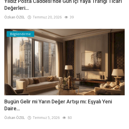
Yıldız Posta Caddesi'nde Gün İçi Yaya Trafiği Ticari
Değerleri...
Özkan ÖZEL
Temmuz 20, 2026
39
Bilgilendirme
Bugün Gelir mi Yarın Değer Artışı mı: Eşyalı Yeni
Daire...
Özkan ÖZEL
Temmuz 5, 2026
80