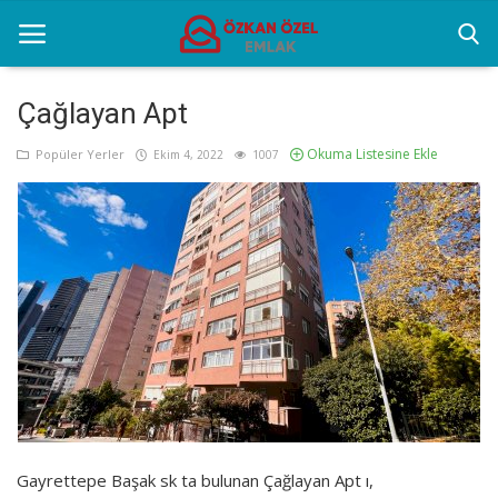
Çağlayan Apt
Okuma Listesine Ekle
Anasayfa
Popüler Yerler
Ekim 4, 2022
1007
Popüler Yerler
Gayrettepe Projeler
Genel
Galeri
İletişim
Türkçe
Gayrettepe Başak sk ta bulunan Çağlayan Apt ı,