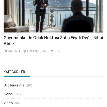
Gayrimenkulde Odak Noktası Satış Fiyatı Değil, Nihai
Varlık...
Özkan ÖZEL
Haziran 9, 2026
136
KATEGORILER
Bilgilendirme
(90)
Genel
(21)
Video
(0)