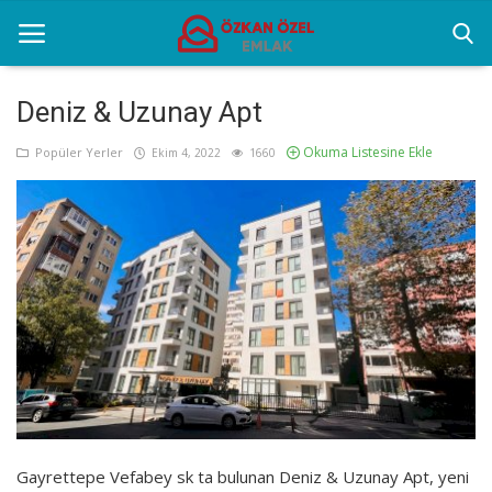
Deniz & Uzunay Apt
Okuma Listesine Ekle
Anasayfa
Popüler Yerler
Ekim 4, 2022
1660
Popüler Yerler
Gayrettepe Projeler
Genel
Galeri
İletişim
Türkçe
Gayrettepe Vefabey sk ta bulunan Deniz & Uzunay Apt, yeni