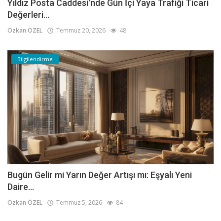
Yıldız Posta Caddesi'nde Gün İçi Yaya Trafiği Ticari
Değerleri...
Özkan ÖZEL
Temmuz 20, 2026
48
Bilgilendirme
Bugün Gelir mi Yarın Değer Artışı mı: Eşyalı Yeni
Daire...
Özkan ÖZEL
Temmuz 5, 2026
84