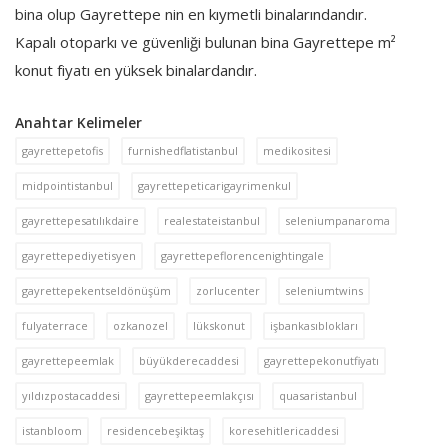
bina olup Gayrettepe nin en kıymetli binalarındandır.
Kapalı otoparkı ve güvenliği bulunan bina Gayrettepe m²
konut fiyatı en yüksek binalardandır.
Anahtar Kelimeler
gayrettepetofis
furnishedflatistanbul
medikositesi
midpointistanbul
gayrettepeticarigayrimenkul
gayrettepesatılıkdaire
realestateistanbul
seleniumpanaroma
gayrettepediyetisyen
gayrettepeflorencenightingale
gayrettepekentseldönüşüm
zorlucenter
seleniumtwins
fulyaterrace
ozkanozel
lükskonut
işbankasıblokları
gayrettepeemlak
büyükderecaddesi
gayrettepekonutfiyatı
yıldızpostacaddesi
gayrettepeemlakçısı
quasaristanbul
istanbloom
residencebeşiktaş
koresehitlericaddesi