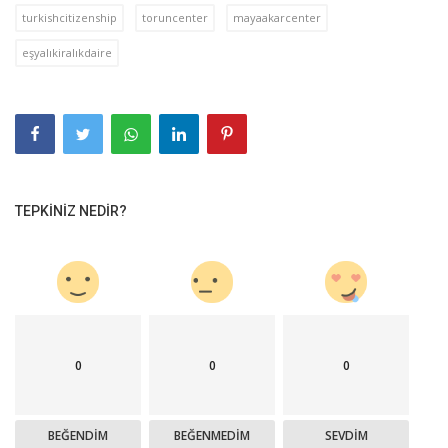
turkishcitizenship
toruncenter
mayaakarcenter
eşyalıkiralıkdaire
TEPKINIZ NEDIR?
0
0
0
BEĞENDIM
BEĞENMEDIM
SEVDIM