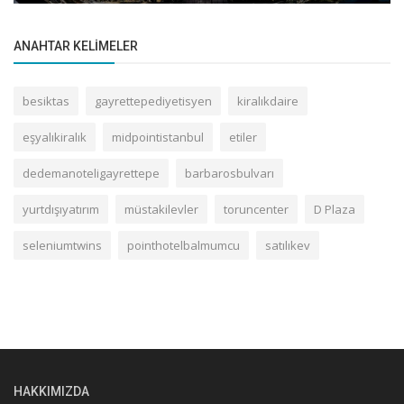
ANAHTAR KELIMELER
besiktas
gayrettepediyetisyen
kiralıkdaire
eşyalıkiralık
midpointistanbul
etiler
dedemanoteligayrettepe
barbarosbulvarı
yurtdışıyatırım
müstakilevler
toruncenter
D Plaza
seleniumtwins
pointhotelbalmumcu
satılıkev
HAKKIMIZDA