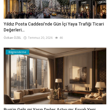
Yıldız Posta Caddesi'nde Gün İçi Yaya Trafiği Ticari
Değerleri...
Özkan ÖZEL
Temmuz 20, 2026
46
Bilgilendirme
Bugün Gelir mi Yarın Değer Artışı mı: Eşyalı Yeni