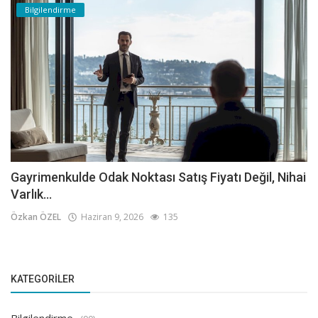
Bilgilendirme
Gayrimenkulde Odak Noktası Satış Fiyatı Değil, Nihai
Varlık...
Özkan ÖZEL
Haziran 9, 2026
135
KATEGORILER
Bilgilendirme