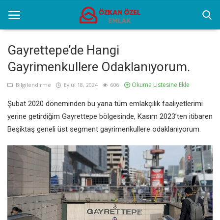
Gayrettepe’de Hangi
Gayrimenkullere Odaklanıyorum.
Anasayfa
Okuma Listesine Ekle
Bilgilendirme
Eylül 18, 2024
606
Popüler Yerler
Şubat 2020 döneminden bu yana tüm emlakçılık faaliyetlerimi
Gayrettepe Projeler
yerine getirdiğim Gayrettepe bölgesinde, Kasım 2023’ten itibaren
Beşiktaş geneli üst segment gayrimenkullere odaklanıyorum.
Genel
Galeri
İletişim
Türkçe