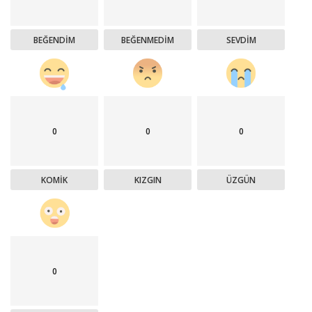
BEĞENDIM
BEĞENMEDIM
SEVDIM
0
0
0
KOMIK
KIZGIN
ÜZGÜN
0