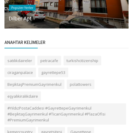
Popüler Yerler
Dilber Apt
ANAHTAR KELIMELER
satılıkdaireler
petracafe
turkishcitizenship
ciraganpalace
gayrettepe53
BeşiktaşPremiumGayrimenkul
polattowers
eşyalıkiralıkdaire
#YıldızPostaCaddesi #GayrettepeGayrimenkul
#BeşiktaşGayrimenkul #TicariGayrimenkul #PlazaOfisi
#PremiumGayrimenkul
kemercountry
gayretsitesi
Gayrettepe