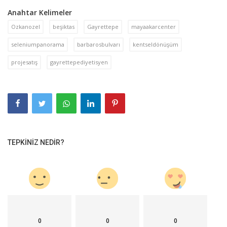
Anahtar Kelimeler
Ozkanozel
beşiktas
Gayrettepe
mayaakarcenter
seleniumpanorama
barbarosbulvarı
kentseldönüşüm
projesatış
gayrettepediyetisyen
TEPKINIZ NEDIR?
0
0
0