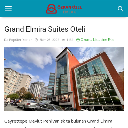
Grand Elmira Suites Oteli
Okuma Listesine Ekle
Anasayfa
Popüler Yerler
Ekim 23, 2022
1131
Popüler Yerler
Gayrettepe Projeler
Genel
Galeri
İletişim
Gayrettepe Mevlüt Pehlivan sk ta bulunan Grand Elmira
Türkçe