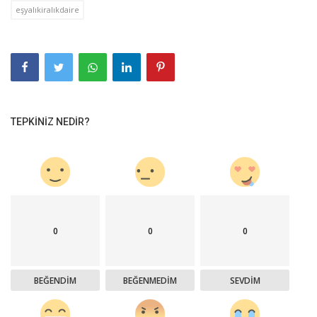
eşyalıkiralıkdaire
TEPKINIZ NEDIR?
0
0
0
BEĞENDIM
BEĞENMEDIM
SEVDIM