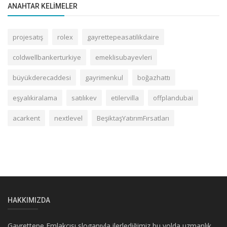
ANAHTAR KELIMELER
projesatış
rolex
gayrettepeasatilikdaire
coldwellbankerturkiye
emeklisubayevleri
büyükderecaddesi
gayrimenkul
boğazhattı
eşyalıkiralama
satılıkev
etilervilla
offplandubai
acarkent
nextlevel
BeşiktaşYatırımFırsatları
HAKKIMIZDA
Gayrettepe Emlakçısı sloganıyla ilerlediğimiz bu yolda uzmanlık