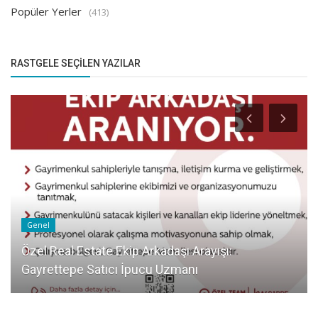
Popüler Yerler
(413)
RASTGELE SEÇILEN YAZILAR
Genel
Özel Real Estate Ekip Arkadaşı Arayışı:
Gayrettepe Satıcı İpucu Uzmanı