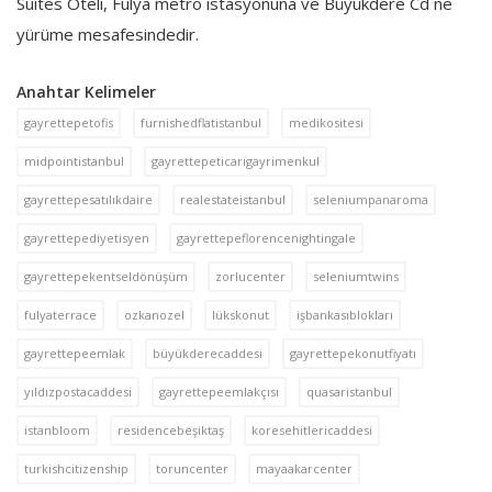
Suites Oteli, Fulya metro istasyonuna ve Büyükdere Cd ne
yürüme mesafesindedir.
Anahtar Kelimeler
gayrettepetofis
furnishedflatistanbul
medikositesi
midpointistanbul
gayrettepeticarigayrimenkul
gayrettepesatılıkdaire
realestateistanbul
seleniumpanaroma
gayrettepediyetisyen
gayrettepeflorencenightingale
gayrettepekentseldönüşüm
zorlucenter
seleniumtwins
fulyaterrace
ozkanozel
lükskonut
işbankasıblokları
gayrettepeemlak
büyükderecaddesi
gayrettepekonutfiyatı
yıldızpostacaddesi
gayrettepeemlakçısı
quasaristanbul
istanbloom
residencebeşiktaş
koresehitlericaddesi
turkishcitizenship
toruncenter
mayaakarcenter