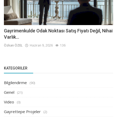
Gayrimenkulde Odak Noktası Satış Fiyatı Değil, Nihai
Varlık...
Özkan ÖZEL
Haziran 9, 2026
136
KATEGORILER
Bilgilendirme
(90)
Genel
(21)
Video
(0)
Gayrettepe Projeler
(2)