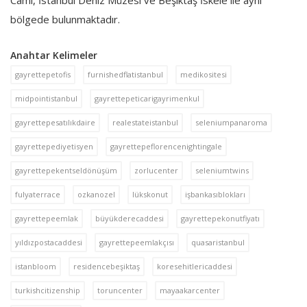
bölgede bulunmaktadır.
Anahtar Kelimeler
gayrettepetofis
furnishedflatistanbul
medikositesi
midpointistanbul
gayrettepeticarigayrimenkul
gayrettepesatılıkdaire
realestateistanbul
seleniumpanaroma
gayrettepediyetisyen
gayrettepeflorencenightingale
gayrettepekentseldönüşüm
zorlucenter
seleniumtwins
fulyaterrace
ozkanozel
lükskonut
işbankasıblokları
gayrettepeemlak
büyükderecaddesi
gayrettepekonutfiyatı
yıldızpostacaddesi
gayrettepeemlakçısı
quasaristanbul
istanbloom
residencebeşiktaş
koresehitlericaddesi
turkishcitizenship
toruncenter
mayaakarcenter