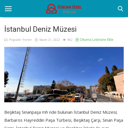
İstanbul Deniz Müzesi
Okuma Listesine Ekle
Anasayfa
Popüler Yerler
Kasım 21, 2022
962
Popüler Yerler
Gayrettepe Projeler
Genel
Galeri
İletişim
Beşiktaş Sinanpaşa mh nde bulunan İstanbul Deniz Müzesi;
Barbaros Hayreddin Paşa Türbesi, Beşiktaş Çarşı, Sinan Paşa
Türkçe
Cami, İstanbul Deniz Müzesi ve Beşiktaş İskele ile aynı