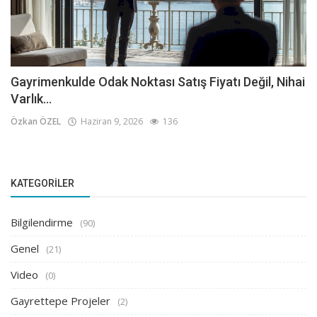
Gayrimenkulde Odak Noktası Satış Fiyatı Değil, Nihai
Varlık...
Özkan ÖZEL
Haziran 9, 2026
136
KATEGORILER
Bilgilendirme
(90)
Genel
(21)
Video
(0)
Gayrettepe Projeler
(2)