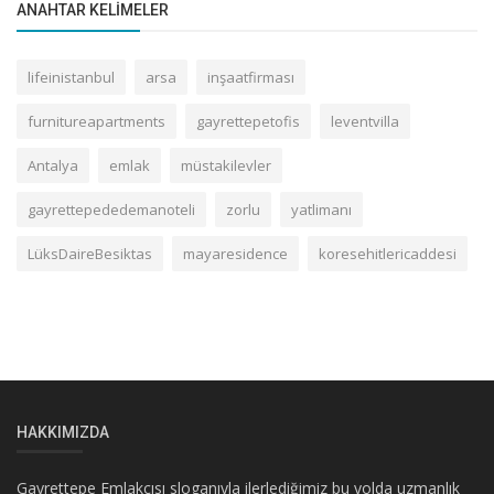
ANAHTAR KELIMELER
lifeinistanbul
arsa
inşaatfirması
furnitureapartments
gayrettepetofis
leventvilla
Antalya
emlak
müstakilevler
gayrettepededemanoteli
zorlu
yatlimanı
LüksDaireBesiktas
mayaresidence
koresehitlericaddesi
HAKKIMIZDA
Gayrettepe Emlakçısı sloganıyla ilerlediğimiz bu yolda uzmanlık