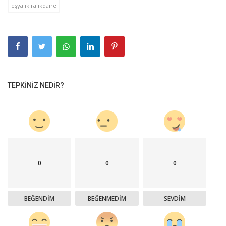
eşyalıkiralıkdaire
TEPKINIZ NEDIR?
0
0
0
BEĞENDIM
BEĞENMEDIM
SEVDIM