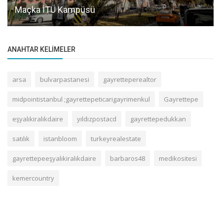
Maçka İTÜ Kampüsü
ANAHTAR KELIMELER
arsa
bulvarpastanesi
gayretteperealtor
midpointistanbul ;gayrettepeticarigayrimenkul
Gayrettepe
eşyalıkiralıkdaire
yıldızpostacd
gayrettepedukkan
satılık
istanbloom
turkeyrealestate
gayrettepeeşyalıkiralıkdaire
barbaros48
medikositesi
kemercountry