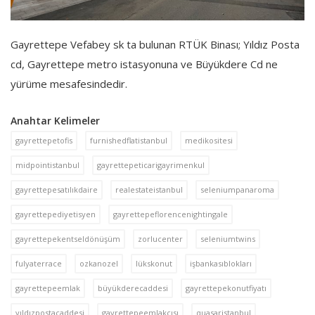
Gayrettepe Vefabey sk ta bulunan RTÜK Binası; Yıldız Posta
cd, Gayrettepe metro istasyonuna ve Büyükdere Cd ne
yürüme mesafesindedir.
Anahtar Kelimeler
gayrettepetofis
furnishedflatistanbul
medikositesi
midpointistanbul
gayrettepeticarigayrimenkul
gayrettepesatılıkdaire
realestateistanbul
seleniumpanaroma
gayrettepediyetisyen
gayrettepeflorencenightingale
gayrettepekentseldönüşüm
zorlucenter
seleniumtwins
fulyaterrace
ozkanozel
lükskonut
işbankasıblokları
gayrettepeemlak
büyükderecaddesi
gayrettepekonutfiyatı
yıldızpostacaddesi
gayrettepeemlakçısı
quasaristanbul