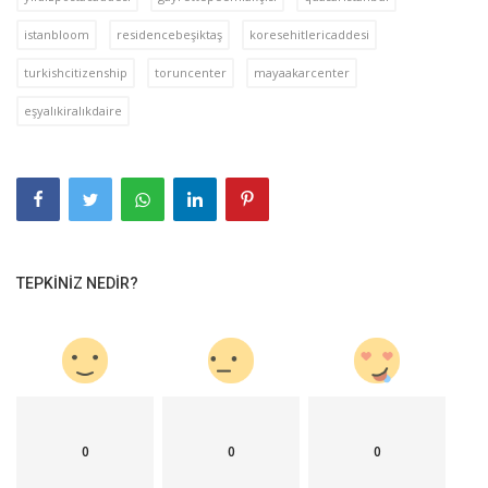
istanbloom
residencebeşiktaş
koresehitlericaddesi
turkishcitizenship
toruncenter
mayaakarcenter
eşyalıkiralıkdaire
TEPKINIZ NEDIR?
0
0
0