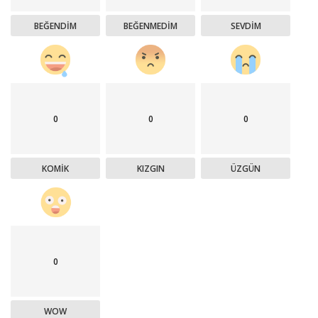
BEĞENDIM
BEĞENMEDIM
SEVDIM
0
0
0
KOMIK
KIZGIN
ÜZGÜN
0
WOW