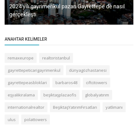
2024 yılı gayrimenkul pazarı Gayrettepe de nasıl
gerçekleşti.
ANAHTAR KELIMELER
remaxeurope
realtoristanbul
gayrettepeticarigayrimenkul
dünyagözhastanesi
gayrettepeasbloklari
barbaros48
ciftcitowers
eşyalıkiralama
beşiktaşplazaofis
globalyatırım
internationalrealtor
BeşiktaşYatırımFırsatları
yatlimanı
ulus
polattowers