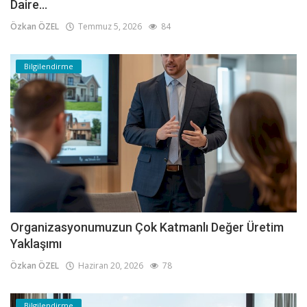
Daire...
Özkan ÖZEL
Temmuz 5, 2026
84
Bilgilendirme
Organizasyonumuzun Çok Katmanlı Değer Üretim
Yaklaşımı
Özkan ÖZEL
Haziran 20, 2026
78
Bilgilendirme