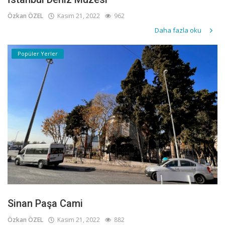
Özkan ÖZEL
Kasım 21, 2022
962
Daha fazla oku
Popüler Yerler
Sinan Paşa Cami
Özkan ÖZEL
Kasım 21, 2022
882