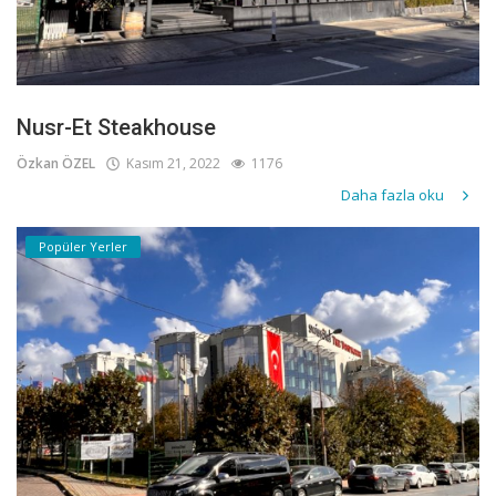
Nusr-Et Steakhouse
Özkan ÖZEL
Kasım 21, 2022
1176
Daha fazla oku
Popüler Yerler