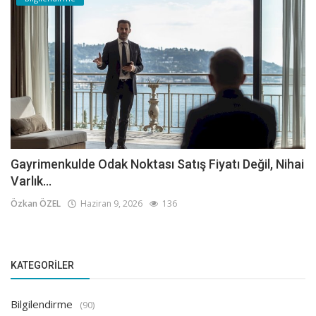
Gayrimenkulde Odak Noktası Satış Fiyatı Değil, Nihai
Varlık...
Özkan ÖZEL
Haziran 9, 2026
136
KATEGORILER
Bilgilendirme
(90)