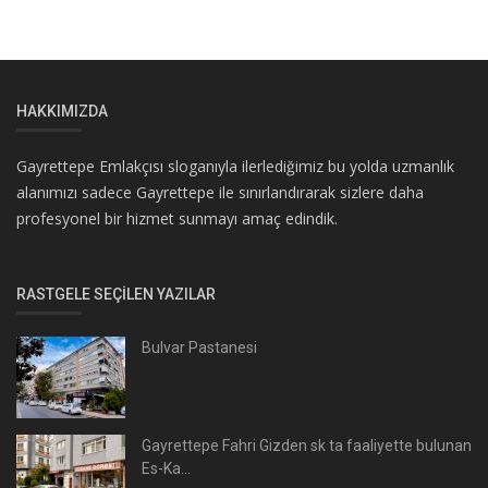
HAKKIMIZDA
Gayrettepe Emlakçısı sloganıyla ilerlediğimiz bu yolda uzmanlık
alanımızı sadece Gayrettepe ile sınırlandırarak sizlere daha
profesyonel bir hizmet sunmayı amaç edindik.
RASTGELE SEÇILEN YAZILAR
Bulvar Pastanesi
Gayrettepe Fahri Gizden sk ta faaliyette bulunan
Es-Ka...