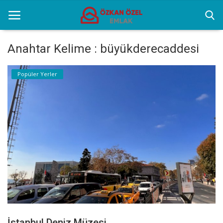
Anahtar Kelime : büyükderecaddesi
Anasayfa
Popüler Yerler
Popüler Yerler
Gayrettepe Projeler
Genel
Galeri
İletişim
Türkçe
İstanbul Deniz Müzesi