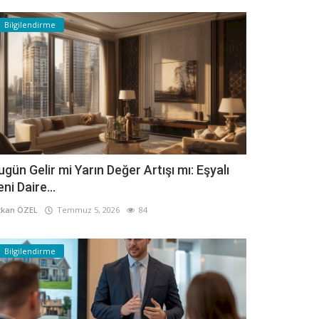
Bilgilendirme
ugün Gelir mi Yarın Değer Artışı mı: Eşyalı
eni Daire...
kan ÖZEL
Temmuz 5, 2026
84
Bilgilendirme