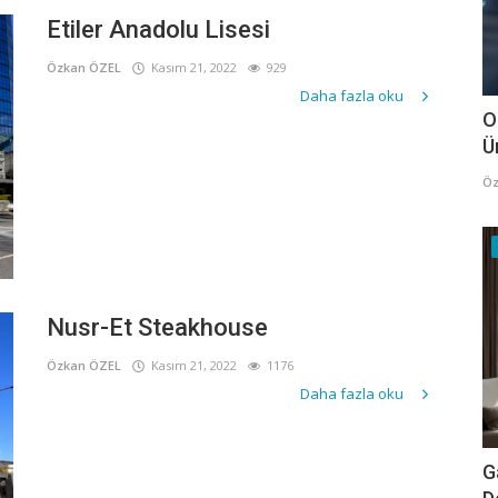
Etiler Anadolu Lisesi
Özkan ÖZEL
Kasım 21, 2022
929
Daha fazla oku
O
Ü
Öz
Nusr-Et Steakhouse
Özkan ÖZEL
Kasım 21, 2022
1176
Daha fazla oku
G