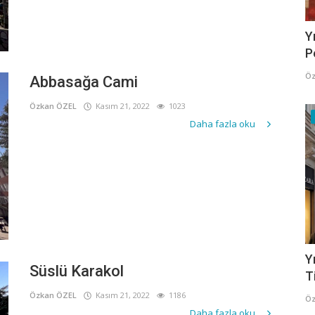
Y
P
Öz
Abbasağa Cami
Özkan ÖZEL
Kasım 21, 2022
1023
Daha fazla oku
Y
Süslü Karakol
T
Özkan ÖZEL
Kasım 21, 2022
1186
Öz
Daha fazla oku