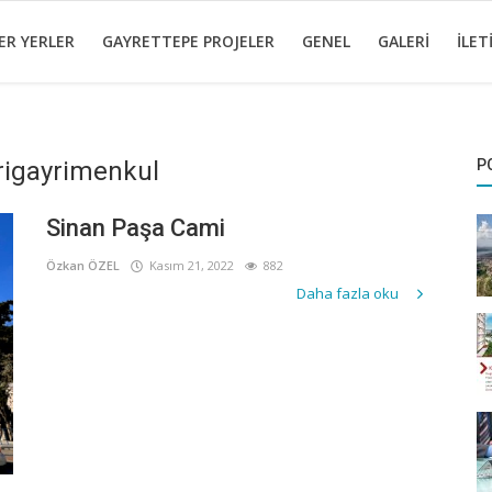
ER YERLER
GAYRETTEPE PROJELER
GENEL
GALERI
İLET
rigayrimenkul
P
Sinan Paşa Cami
Özkan ÖZEL
Kasım 21, 2022
882
Daha fazla oku