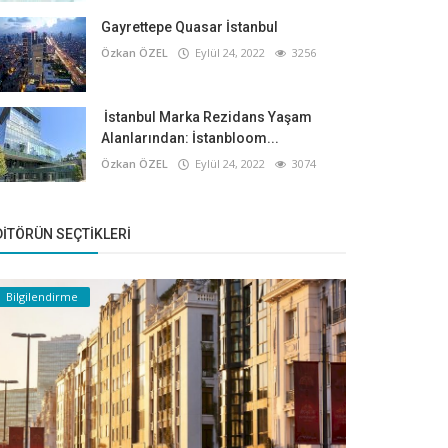
Gayrettepe Quasar İstanbul
Özkan ÖZEL
Eylül 24, 2022
3256
İstanbul Marka Rezidans Yaşam
Alanlarından: İstanbloom...
Özkan ÖZEL
Eylül 24, 2022
3074
DITÖRÜN SEÇTIKLERI
Bilgilendirme