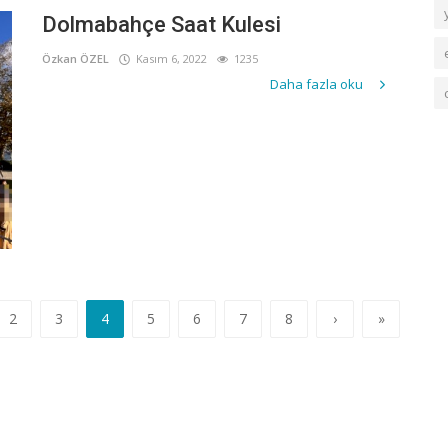
Dolmabahçe Saat Kulesi
Özkan ÖZEL
Kasım 6, 2022
1235
Daha fazla oku
2
3
4
5
6
7
8
›
»