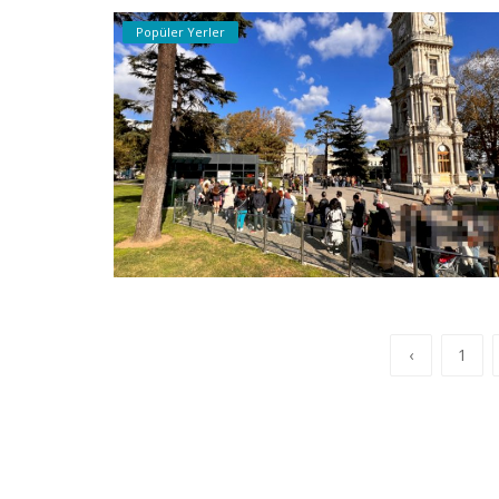
Popüler Yerler
‹
1