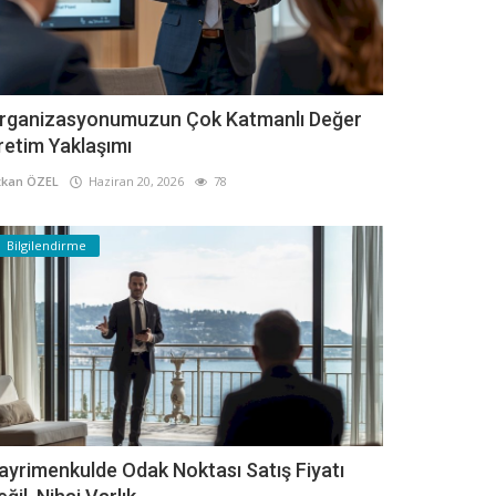
rganizasyonumuzun Çok Katmanlı Değer
retim Yaklaşımı
kan ÖZEL
Haziran 20, 2026
78
Bilgilendirme
ayrimenkulde Odak Noktası Satış Fiyatı