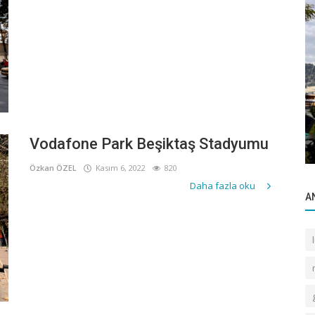
Popüler Yerler
Levent 199 Binası
Vodafone Park Beşiktaş Stadyumu
Özkan ÖZEL
Kasım 6, 2022
820
Daha fazla oku
A