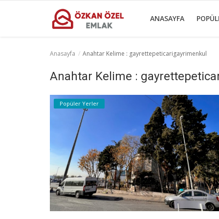
ANASAYFA
POPÜL
Anasayfa
Anahtar Kelime : gayrettepeticarigayrimenkul
Anasayfa
Anahtar Kelime : gayrettepetica
Popüler Yerler
Popüler Yerler
Gayrettepe Projeler
Genel
Galeri
İletişim
Türkçe