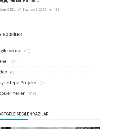
ğil, Nihai Varlık...
kan ÖZEL
Haziran 9, 2026
136
ATEGORILER
lgilendirme
(90)
enel
(21)
ideo
(0)
ayrettepe Projeler
(2)
opüler Yerler
(413)
ASTGELE SEÇILEN YAZILAR