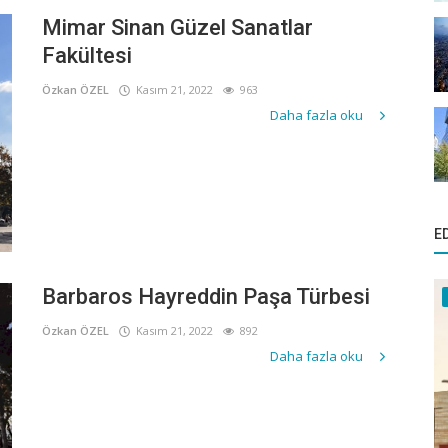
Mimar Sinan Güzel Sanatlar
Fakültesi
Özkan ÖZEL
Kasım 21, 2022
963
Daha fazla oku
E
Barbaros Hayreddin Paşa Türbesi
Özkan ÖZEL
Kasım 21, 2022
892
Daha fazla oku