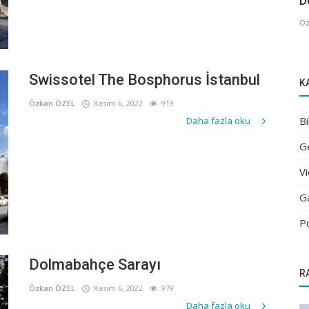
De
Öz
Swissotel The Bosphorus İstanbul
K
Özkan ÖZEL
Kasım 6, 2022
919
Bi
Daha fazla oku
G
V
G
P
Dolmabahçe Sarayı
R
Özkan ÖZEL
Kasım 6, 2022
979
Daha fazla oku