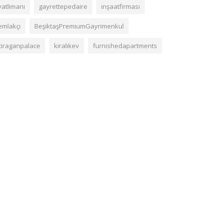
yatlimanı
gayrettepedaire
inşaatfirması
emlakçı
BeşiktaşPremiumGayrimenkul
ciraganpalace
kiralıkev
furnishedapartments