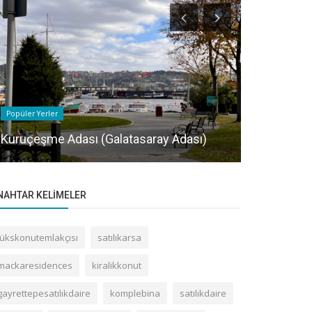
Popüler Yerler
Popüler Yerler
Kuruçeşme Adası (Galatasaray Adası)
Ihlamur Ka
NAHTAR KELIMELER
lükskonutemlakçısı
satılıkarsa
mackaresidences
kiralikkonut
gayrettepesatılıkdaire
komplebina
satılıkdaire