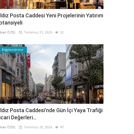
ıldız Posta Caddesi Yeni Projelerinin Yatırım
otansiyeli
kan ÖZEL
Temmuz 31, 2026
32
Bilgilendirme
ıldız Posta Caddesi'nde Gün İçi Yaya Trafiği
icari Değerleri...
kan ÖZEL
Temmuz 20, 2026
47