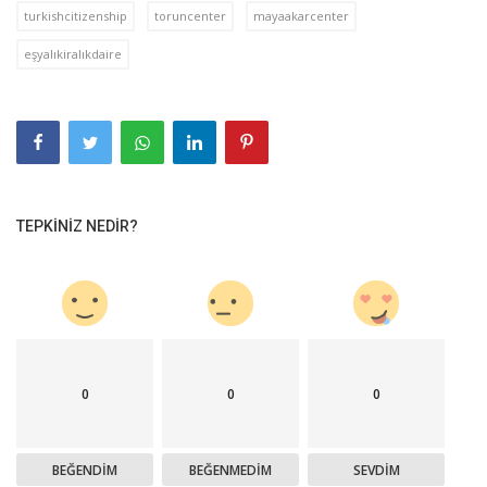
turkishcitizenship
toruncenter
mayaakarcenter
eşyalıkiralıkdaire
TEPKINIZ NEDIR?
0
0
0
BEĞENDIM
BEĞENMEDIM
SEVDIM