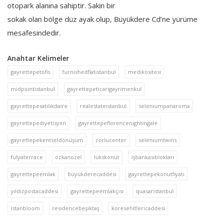
otopark alanına sahiptir. Sakin bir
sokak olan bölge düz ayak olup, Büyükdere Cd’ne yürüme
mesafesindedir.
Anahtar Kelimeler
gayrettepetofis
furnishedflatistanbul
medikositesi
midpointistanbul
gayrettepeticarigayrimenkul
gayrettepesatılıkdaire
realestateistanbul
seleniumpanaroma
gayrettepediyetisyen
gayrettepeflorencenightingale
gayrettepekentseldönüşüm
zorlucenter
seleniumtwins
fulyaterrace
ozkanozel
lükskonut
işbankasıblokları
gayrettepeemlak
büyükderecaddesi
gayrettepekonutfiyatı
yıldızpostacaddesi
gayrettepeemlakçısı
quasaristanbul
istanbloom
residencebeşiktaş
koresehitlericaddesi