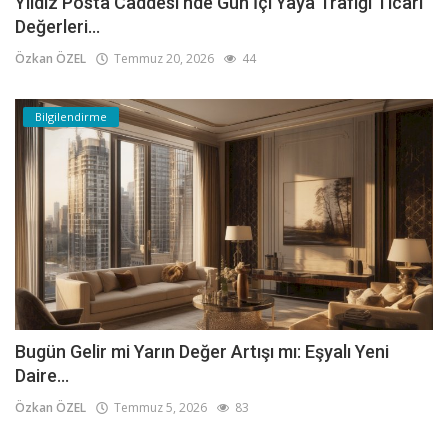
Yıldız Posta Caddesi'nde Gün İçi Yaya Trafiği Ticari
Değerleri...
Özkan ÖZEL
Temmuz 20, 2026
44
Bilgilendirme
Bugün Gelir mi Yarın Değer Artışı mı: Eşyalı Yeni
Daire...
Özkan ÖZEL
Temmuz 5, 2026
83