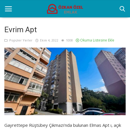
Evrim Apt
Okuma Listesine Ekle
Anasayfa
Popüler Yerler
Ekim 4, 2022
1008
Popüler Yerler
Gayrettepe Projeler
Genel
Galeri
İletişim
Türkçe
Gayrettepe Rüştübey Çıkmazı’nda bulunan Elmas Apt ı, açık