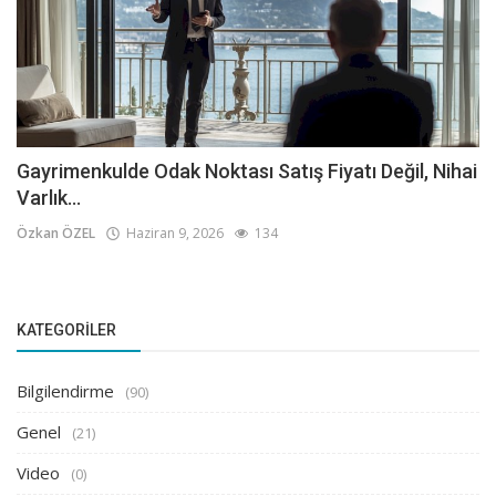
Gayrimenkulde Odak Noktası Satış Fiyatı Değil, Nihai
Varlık...
Özkan ÖZEL
Haziran 9, 2026
134
KATEGORILER
Bilgilendirme
(90)
Genel
(21)
Video
(0)