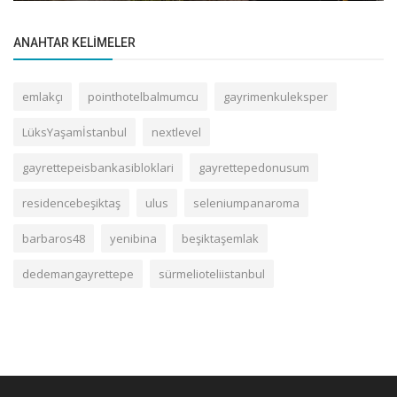
ANAHTAR KELIMELER
emlakçı
pointhotelbalmumcu
gayrimenkuleksper
LüksYaşamİstanbul
nextlevel
gayrettepeisbankasibloklari
gayrettepedonusum
residencebeşiktaş
ulus
seleniumpanaroma
barbaros48
yenibina
beşiktaşemlak
dedemangayrettepe
sürmelioteliistanbul