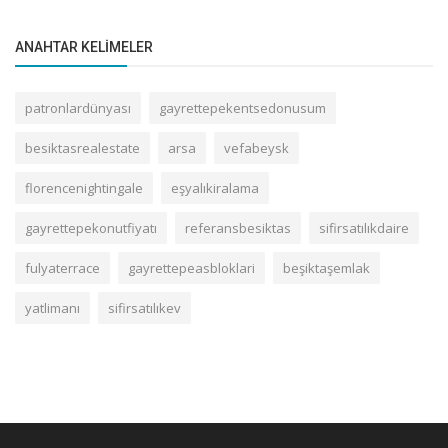
ANAHTAR KELIMELER
patronlardünyası
gayrettepekentsedonusum
besiktasrealestate
arsa
vefabeysk
florencenightingale
eşyalıkiralama
gayrettepekonutfiyatı
referansbesiktas
sifirsatılıkdaire
fulyaterrace
gayrettepeasbloklari
beşiktaşemlak
yatlimanı
sifirsatılıkev