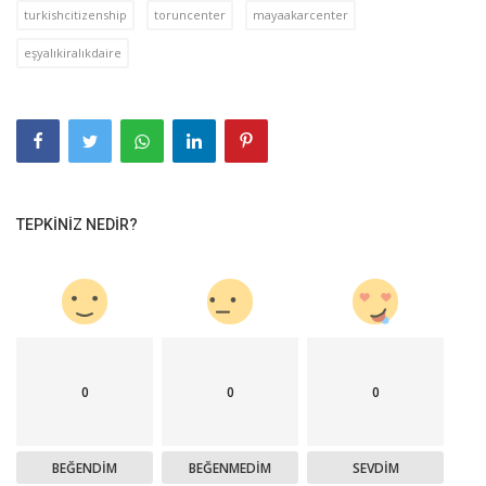
turkishcitizenship
toruncenter
mayaakarcenter
eşyalıkiralıkdaire
TEPKINIZ NEDIR?
0
0
0
BEĞENDIM
BEĞENMEDIM
SEVDIM