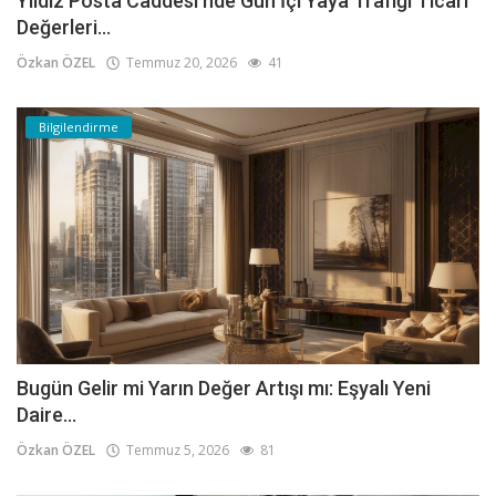
Yıldız Posta Caddesi'nde Gün İçi Yaya Trafiği Ticari
Değerleri...
Özkan ÖZEL
Temmuz 20, 2026
41
Bilgilendirme
Bugün Gelir mi Yarın Değer Artışı mı: Eşyalı Yeni
Daire...
Özkan ÖZEL
Temmuz 5, 2026
81