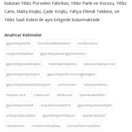
bulunan Yıldız Porselen Fabrikas; Yıldız Parkı ve Korusu, Yıldız
Cami, Malta Köşkü, Çadır Köşkü, Yahya Efendi Tekkesi, ve
Yıldız Saat Kulesi ile aynı bölgede bulunmaktadır.
Anahtar Kelimeler
gayrettepetofis
furnishedflatistanbul
medikositesi
midpointistanbul
gayrettepeticarigayrimenkul
gayrettepesatılıkdaire
realestateistanbul
seleniumpanaroma
gayrettepediyetisyen
gayrettepeflorencenightingale
gayrettepekentseldönüşüm
zorlucenter
seleniumtwins
fulyaterrace
ozkanozel
lükskonut
işbankasıblokları
gayrettepeemlak
büyükderecaddesi
gayrettepekonutfiyatı
yıldızpostacaddesi
gayrettepeemlakçısı
quasaristanbul
istanbloom
residencebeşiktaş
koresehitlericaddesi