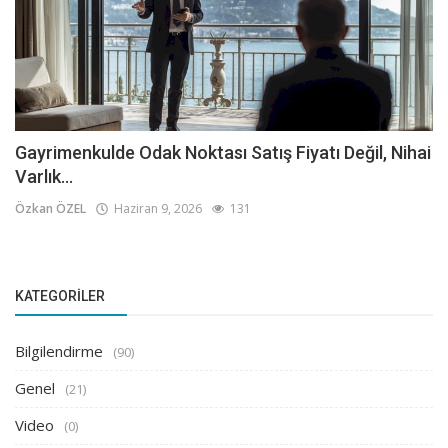
Gayrimenkulde Odak Noktası Satış Fiyatı Değil, Nihai
Varlık...
Özkan ÖZEL
Haziran 9, 2026
131
KATEGORILER
Bilgilendirme
(90)
Genel
(21)
Video
(0)