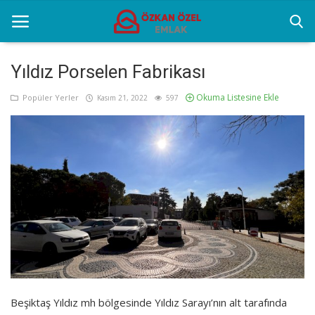
Yıldız Porselen Fabrikası
Okuma Listesine Ekle
Anasayfa
Popüler Yerler
Kasım 21, 2022
597
Genel
Popüler Yerler
Gayrettepe Projeler
Galeri
İletişim
Türkçe
Beşiktaş Yıldız mh bölgesinde Yıldız Sarayı’nın alt tarafında