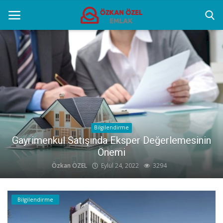
Anasayfa
Popüler Yerler
Gayrettepe Projeler
Genel
Bilgilendirme
Bölge Uzmanlığının Önemi
Galeri
Özkan ÖZEL
Eylül 24, 2022
2608
İletişim
Bilgilendirme
Türkçe