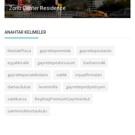
Beşiktaş a Yönelik Çok Dilli Web Sitelerimiz
Güncellendi.
ANAHTAR KELIMELER
MaslakPlaza
gayrettepeemlak
gayrettepeulasim
eşyalıkiralık
gayrettepedonusum
barbaros48
gayrettepesatılıkdaire
satılık
inşaatfirmaları
damacdubai
leventvilla
gayrettepediyetisyen
satılıkarsa
BeşiktaşPremiumGayrimenkul
sairmnedimortaokulu