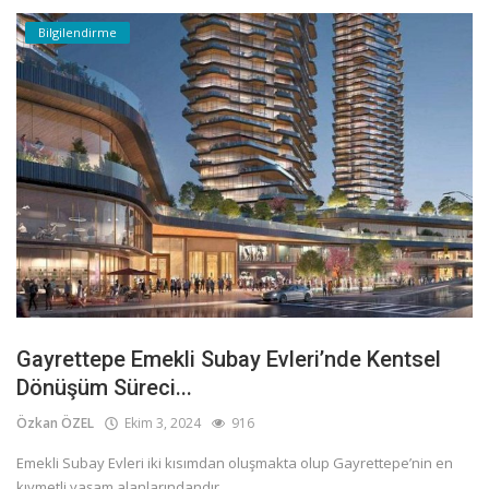
Bilgilendirme
Gayrettepe Emekli Subay Evleri’nde Kentsel
Dönüşüm Süreci...
Özkan ÖZEL
Ekim 3, 2024
916
Emekli Subay Evleri iki kısımdan oluşmakta olup Gayrettepe’nin en
kıymetli yaşam alanlarındandır.