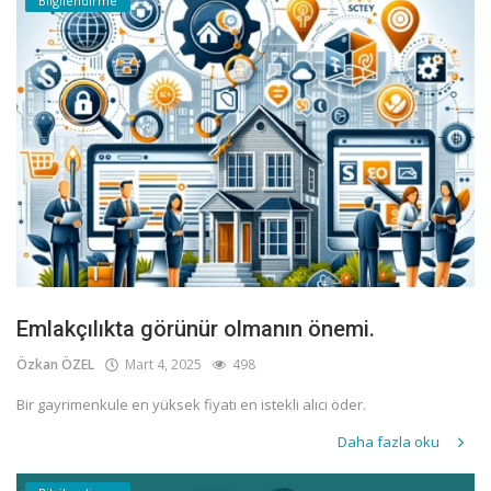
Bilgilendirme
Emlakçılıkta görünür olmanın önemi.
Özkan ÖZEL
Mart 4, 2025
498
Bir gayrimenkule en yüksek fiyatı en istekli alıcı öder.
Daha fazla oku