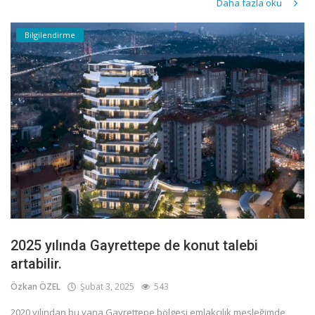
Daha fazla oku
Bilgilendirme
2025 yılında Gayrettepe de konut talebi
artabilir.
Özkan ÖZEL
Şubat 3, 2025
543
2020 yılından bu yana Gayrettepe bölgesi emlakçılık mesleğimde