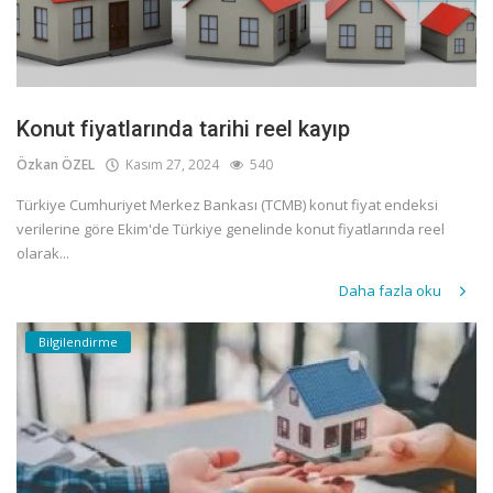
Konut fiyatlarında tarihi reel kayıp
Özkan ÖZEL
Kasım 27, 2024
540
Türkiye Cumhuriyet Merkez Bankası (TCMB) konut fiyat endeksi
verilerine göre Ekim'de Türkiye genelinde konut fiyatlarında reel
olarak...
Daha fazla oku
Bilgilendirme