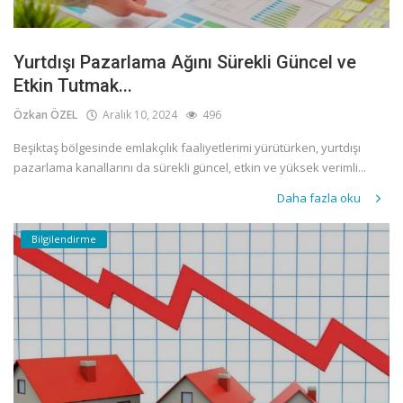
Yurtdışı Pazarlama Ağını Sürekli Güncel ve
Etkin Tutmak...
Özkan ÖZEL
Aralık 10, 2024
496
Beşiktaş bölgesinde emlakçılık faaliyetlerimi yürütürken, yurtdışı
pazarlama kanallarını da sürekli güncel, etkin ve yüksek verimli...
Daha fazla oku
Bilgilendirme