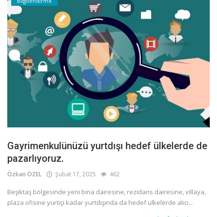
Bilgilendirme
Gayrimenkulünüzü yurtdışı hedef ülkelerde de
pazarlıyoruz.
Özkan ÖZEL
Şubat 17, 2025
462
Beşiktaş bölgesinde yeni bina dairesine, rezidans dairesine, villaya,
plaza ofisine yurtiçi kadar yurtdışında da hedef ülkelerde alıcı...