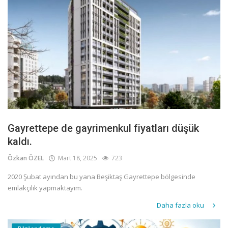
Gayrettepe de gayrimenkul fiyatları düşük
kaldı.
Özkan ÖZEL
Mart 18, 2025
723
2020 Şubat ayından bu yana Beşiktaş Gayrettepe bölgesinde
emlakçılık yapmaktayım.
Daha fazla oku