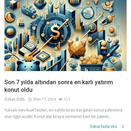
Son 7 yılda altından sonra en karlı yatırım
konut oldu
Özkan ÖZEL
Ekim 17, 2024
513
Yüksek mevduat faizleri, ev-sahibi kiracı kavgaları konut yatırımına
olan ilgiyi azalttı. Konut alıp kiraya vermenin karlı bir yatırım...
Daha fazla oku