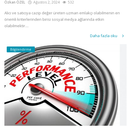
Özkan ÖZEL
Ağustos 2, 2024
532
Alıcı ve satıcıya cazip değer üreten uzman emlakçı olabilmenin en
önemli kriterlerinden birisi sosyal medya ağlarında etkin
olabilmektir....
Daha fazla oku
Bilgilendirme