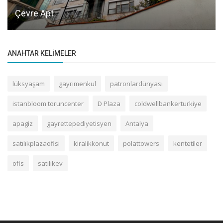
Uluğ Apt
ANAHTAR KELIMELER
lüksyaşam
gayrimenkul
patronlardünyası
istanbloom toruncenter
D Plaza
coldwellbankerturkiye
apagiz
gayrettepediyetisyen
Antalya
satılıkplazaofisi
kiralikkonut
polattowers
kentetiler
ofis
satılıkev