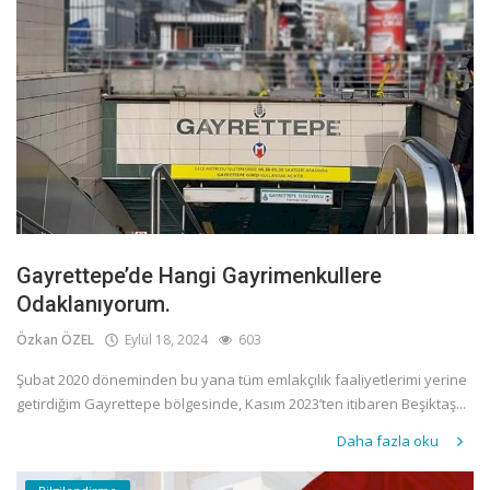
Gayrettepe’de Hangi Gayrimenkullere
Odaklanıyorum.
Özkan ÖZEL
Eylül 18, 2024
603
Şubat 2020 döneminden bu yana tüm emlakçılık faaliyetlerimi yerine
getirdiğim Gayrettepe bölgesinde, Kasım 2023’ten itibaren Beşiktaş...
Daha fazla oku