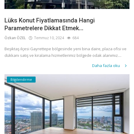
Lüks Konut Fiyatlamasında Hangi
Parametrelere Dikkat Etmek...
Özkan ÖZEL
Temmuz 10, 2024
684
Beşiktaş ilçesi Gayrettepe bölgesinde yeni bina daire, plaza ofisi ve
dükkanı satış ve kiralama hizmetlerimiz bölgede odak alanımız....
Daha fazla oku
Bilgilendirme