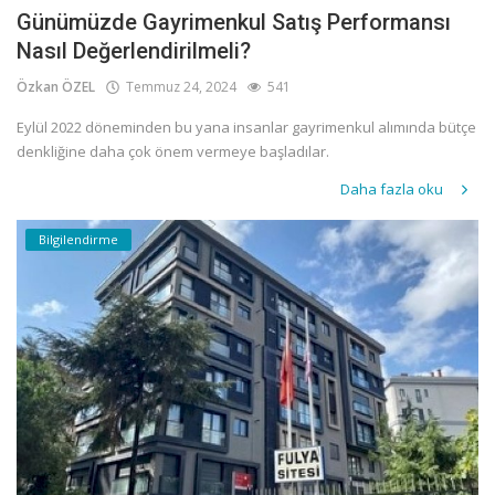
Günümüzde Gayrimenkul Satış Performansı
Nasıl Değerlendirilmeli?
Özkan ÖZEL
Temmuz 24, 2024
541
Eylül 2022 döneminden bu yana insanlar gayrimenkul alımında bütçe
denkliğine daha çok önem vermeye başladılar.
Daha fazla oku
Bilgilendirme