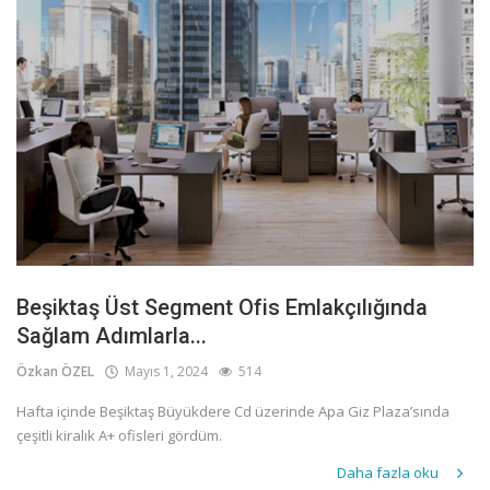
Beşiktaş Üst Segment Ofis Emlakçılığında
Sağlam Adımlarla...
Özkan ÖZEL
Mayıs 1, 2024
514
Hafta içinde Beşiktaş Büyükdere Cd üzerinde Apa Giz Plaza’sında
çeşitli kiralık A+ ofisleri gördüm.
Daha fazla oku