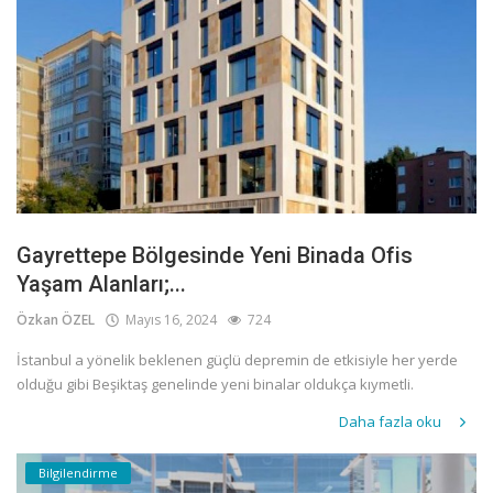
Gayrettepe Bölgesinde Yeni Binada Ofis
Yaşam Alanları;...
Özkan ÖZEL
Mayıs 16, 2024
724
İstanbul a yönelik beklenen güçlü depremin de etkisiyle her yerde
olduğu gibi Beşiktaş genelinde yeni binalar oldukça kıymetli.
Daha fazla oku
Bilgilendirme