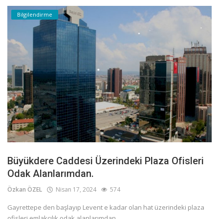
Bilgilendirme
Büyükdere Caddesi Üzerindeki Plaza Ofisleri
Odak Alanlarımdan.
Özkan ÖZEL
Nisan 17, 2024
574
Gayrettepe den başlayıp Levent e kadar olan hat üzerindeki plaza
ofisleri emlakçılık odak alanlarımdan.