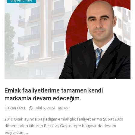
Bilgilendirme
Emlak faaliyetlerime tamamen kendi
markamla devam edeceğim.
Özkan ÖZEL
Eylül 5, 2024
461
2019 Ocak ayında başladığım emlakçılık faaliyetlerime Şubat 2020
döneminden itibaren Beşiktaş Gayrettepe bölgesinde devam
ediyordum....