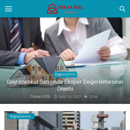
Anasayfa
Popüler Yerler
Gayrettepe Projeler
Genel
Bilgilendirme
Bölge Uzmanlığının Önemi
Galeri
Özkan ÖZEL
Eylül 24, 2022
2608
İletişim
Bilgilendirme
Türkçe