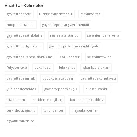
Anahtar Kelimeler
gayrettepetofis
furnishedflatistanbul
medikositesi
midpointistanbul
gayrettepeticarigayrimenkul
gayrettepesatılıkdaire
realestateistanbul
seleniumpanaroma
gayrettepediyetisyen
gayrettepeflorencenightingale
gayrettepekentseldönüşüm
zorlucenter
seleniumtwins
fulyaterrace
ozkanozel
lükskonut
işbankasıblokları
gayrettepeemlak
büyükderecaddesi
gayrettepekonutfiyatı
yıldızpostacaddesi
gayrettepeemlakçısı
quasaristanbul
istanbloom
residencebeşiktaş
koresehitlericaddesi
turkishcitizenship
toruncenter
mayaakarcenter
eşyalıkiralıkdaire