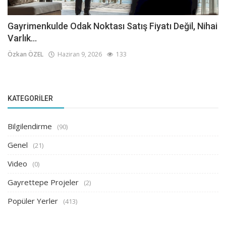
Gayrimenkulde Odak Noktası Satış Fiyatı Değil, Nihai
Varlık...
Özkan ÖZEL
Haziran 9, 2026
133
KATEGORILER
Bilgilendirme
(90)
Genel
(21)
Video
(0)
Gayrettepe Projeler
(2)
Popüler Yerler
(413)