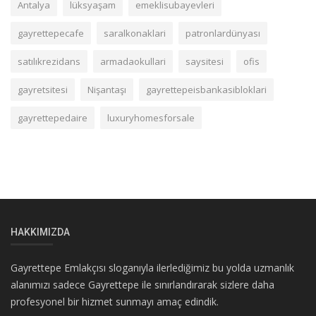
Antalya
lüksyaşam
emeklisubayevleri
gayrettepecafe
saralkonaklari
patronlardünyası
satılıkrezidans
armadaokullari
saysitesi
ofis
gayretsitesi
Nişantaşı
gayrettepeisbankasibloklari
gayrettepedaire
luxuryhomesforsale
HAKKIMIZDA
Gayrettepe Emlakçısı sloganıyla ilerlediğimiz bu yolda uzmanlık
alanımızı sadece Gayrettepe ile sınırlandırarak sizlere daha
profesyonel bir hizmet sunmayı amaç edindik.