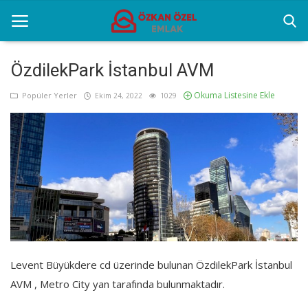
ÖzdilekPark İstanbul AVM
Okuma Listesine Ekle
Anasayfa
Popüler Yerler
Ekim 24, 2022
1029
Popüler Yerler
Gayrettepe Projeler
Genel
Galeri
İletişim
Levent Büyükdere cd üzerinde bulunan ÖzdilekPark İstanbul
AVM , Metro City yan tarafında bulunmaktadır.
Türkçe