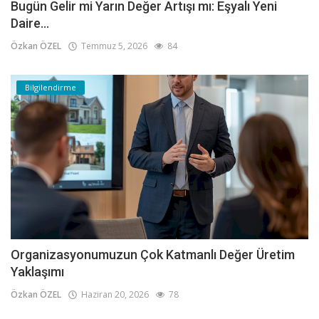
Bugün Gelir mi Yarın Değer Artışı mı: Eşyalı Yeni
Daire...
Özkan ÖZEL
Temmuz 5, 2026
84
Bilgilendirme
Organizasyonumuzun Çok Katmanlı Değer Üretim
Yaklaşımı
Özkan ÖZEL
Haziran 20, 2026
78