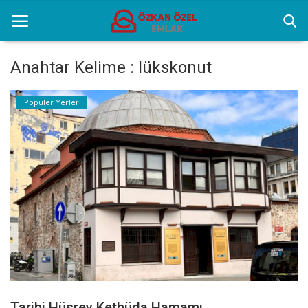
Anahtar Kelime : lükskonut
Anasayfa
Popüler Yerler
Popüler Yerler
Gayrettepe Projeler
Genel
Galeri
İletişim
Türkçe
Tarihi Hüsrev Kethüda Hamamı