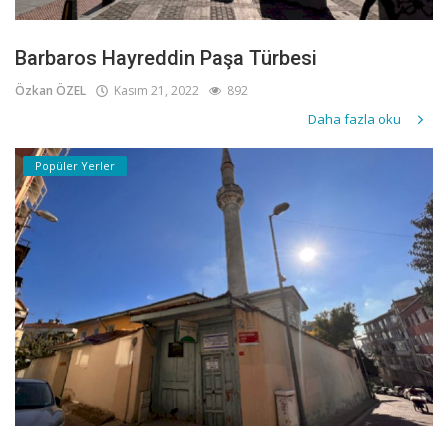
Barbaros Hayreddin Paşa Türbesi
Özkan ÖZEL
Kasım 21, 2022
892
Daha fazla oku
Popüler Yerler