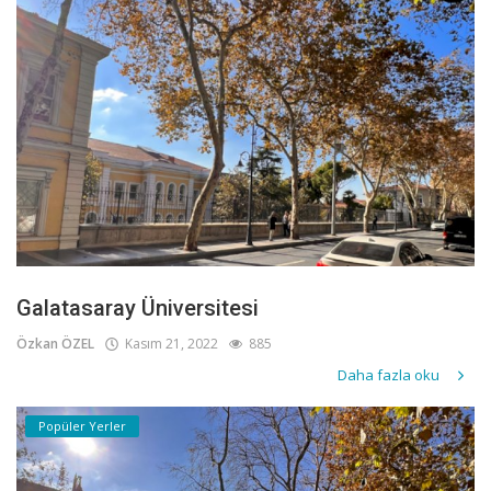
Galatasaray Üniversitesi
Özkan ÖZEL
Kasım 21, 2022
885
Daha fazla oku
Popüler Yerler