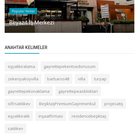
Popüler Yerler
Beyazıt İş Merkezi
ANAHTAR KELIMELER
eşyalıkiralama
gayrettepekentsedonusum
zekeriyaköyvilla
barbaros48
villa
turyap
gayrettepekonaklama
gayrettepeasbloklari
sifirsatılıkev
BeşiktaşPremiumGayrimenkul
projesatış
eşyalıkiralık
inşaatfirması
residencebeşiktaş
satılıkev