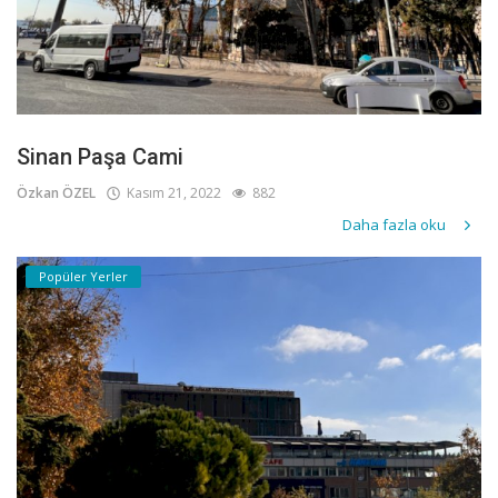
Sinan Paşa Cami
Özkan ÖZEL
Kasım 21, 2022
882
Daha fazla oku
Popüler Yerler