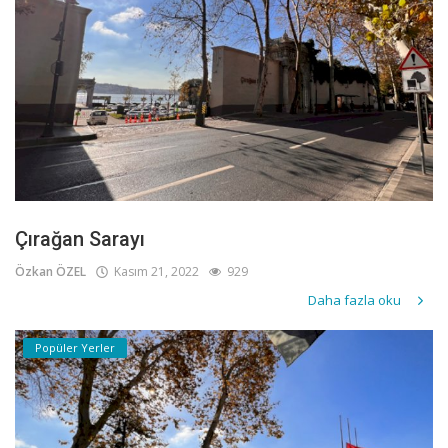
Çırağan Sarayı
Özkan ÖZEL
Kasım 21, 2022
929
Daha fazla oku
Popüler Yerler